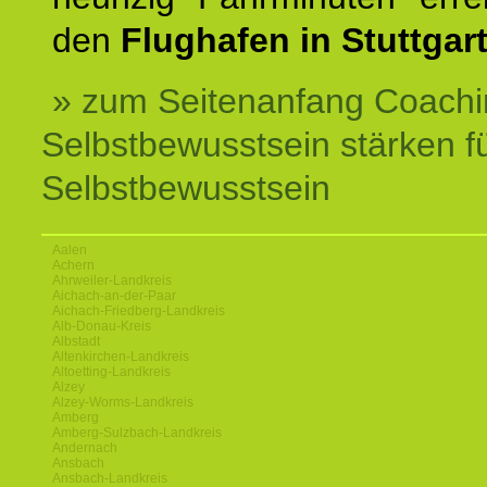
den
Flughafen in Stuttgart
» zum Seitenanfang Coachi
Selbstbewusstsein stärken f
Selbstbewusstsein
Aalen
Achern
Ahrweiler-Landkreis
Aichach-an-der-Paar
Aichach-Friedberg-Landkreis
Alb-Donau-Kreis
Albstadt
Altenkirchen-Landkreis
Altoetting-Landkreis
Alzey
Alzey-Worms-Landkreis
Amberg
Amberg-Sulzbach-Landkreis
Andernach
Ansbach
Ansbach-Landkreis