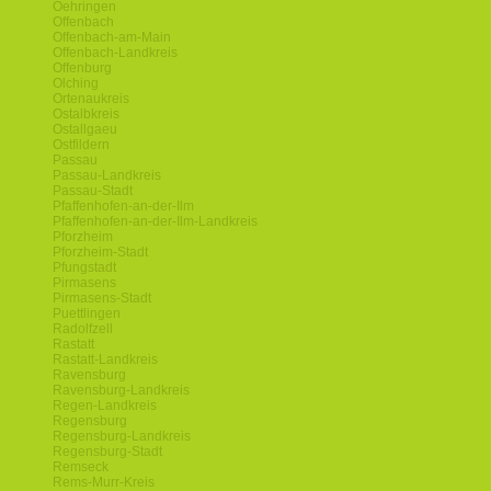
Oehringen
Offenbach
Offenbach-am-Main
Offenbach-Landkreis
Offenburg
Olching
Ortenaukreis
Ostalbkreis
Ostallgaeu
Ostfildern
Passau
Passau-Landkreis
Passau-Stadt
Pfaffenhofen-an-der-Ilm
Pfaffenhofen-an-der-Ilm-Landkreis
Pforzheim
Pforzheim-Stadt
Pfungstadt
Pirmasens
Pirmasens-Stadt
Puettlingen
Radolfzell
Rastatt
Rastatt-Landkreis
Ravensburg
Ravensburg-Landkreis
Regen-Landkreis
Regensburg
Regensburg-Landkreis
Regensburg-Stadt
Remseck
Rems-Murr-Kreis