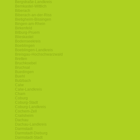
Bergstraße-Landkreis
Bernkastel-Wittlich
Biberach
Biberach-an-der-Riss
Bietigheim-Bissingen
Bingen-am-Rhein
Birkenfeld
Bitburg-Pruem
Blieskastel
Bodenseekreis
Boeblingen
Boeblingen-Landkreis
Breisgau-Hochschwarzwald
Bretten
Bruchkoebel
Bruchsal
Buedingen
Buehl
Butzbach
Calw
Calw-Landkreis
Cham
Coburg
Coburg-Stadt
Coburg-Landkreis
Cochem-Zell
Crailsheim
Dachau
Dachau-Landkreis
Darmstadt
Darmstadt-Dieburg
Darmstadt-Stadt