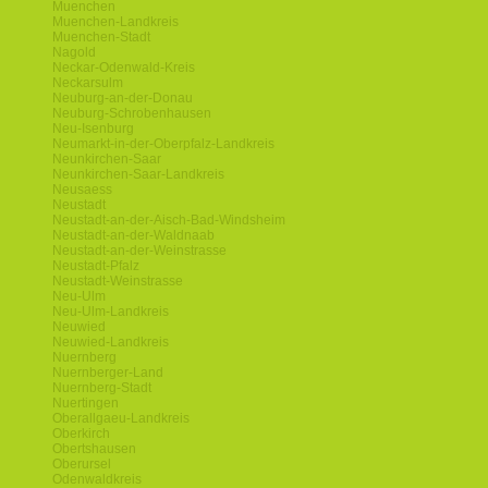
Muenchen
Muenchen-Landkreis
Muenchen-Stadt
Nagold
Neckar-Odenwald-Kreis
Neckarsulm
Neuburg-an-der-Donau
Neuburg-Schrobenhausen
Neu-Isenburg
Neumarkt-in-der-Oberpfalz-Landkreis
Neunkirchen-Saar
Neunkirchen-Saar-Landkreis
Neusaess
Neustadt
Neustadt-an-der-Aisch-Bad-Windsheim
Neustadt-an-der-Waldnaab
Neustadt-an-der-Weinstrasse
Neustadt-Pfalz
Neustadt-Weinstrasse
Neu-Ulm
Neu-Ulm-Landkreis
Neuwied
Neuwied-Landkreis
Nuernberg
Nuernberger-Land
Nuernberg-Stadt
Nuertingen
Oberallgaeu-Landkreis
Oberkirch
Obertshausen
Oberursel
Odenwaldkreis