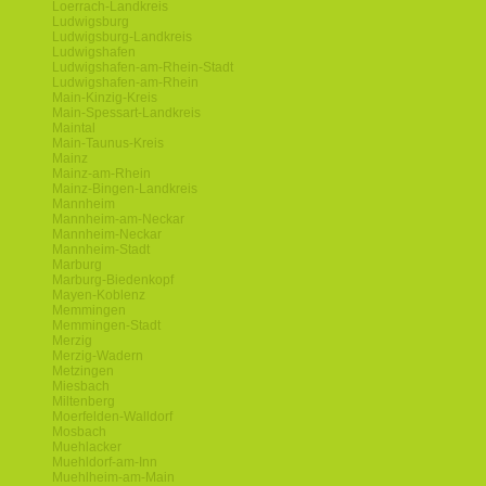
Loerrach-Landkreis
Ludwigsburg
Ludwigsburg-Landkreis
Ludwigshafen
Ludwigshafen-am-Rhein-Stadt
Ludwigshafen-am-Rhein
Main-Kinzig-Kreis
Main-Spessart-Landkreis
Maintal
Main-Taunus-Kreis
Mainz
Mainz-am-Rhein
Mainz-Bingen-Landkreis
Mannheim
Mannheim-am-Neckar
Mannheim-Neckar
Mannheim-Stadt
Marburg
Marburg-Biedenkopf
Mayen-Koblenz
Memmingen
Memmingen-Stadt
Merzig
Merzig-Wadern
Metzingen
Miesbach
Miltenberg
Moerfelden-Walldorf
Mosbach
Muehlacker
Muehldorf-am-Inn
Muehlheim-am-Main