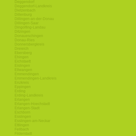
Deggendorf
Deggendorf-Landkreis
Dietzenbach
Dillenburg
Dillingen-an-der-Donau
Dillingen-Saar
Dingolfing-Landau
Ditzingen
Donaueschingen
Donau-Ries
Donnersbergkreis
Dreieich
Ebersberg
Ehingen
Eichstaett
Eislingen
Ellwangen
Emmendingen
Emmendingen-Landkreis
Enzkreis
Eppingen
Erding
Erding-Landkreis
Erlangen
Erlangen-Hoechstadt
Erlangen-Stadt
Eschborn
Esslingen
Esslingen-am-Neckar
Ettlingen
Fellbach
Filderstadt