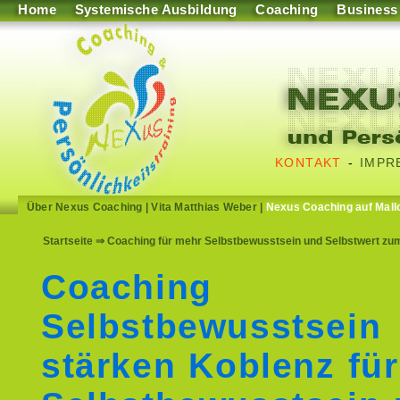
Home
Systemische Ausbildung
Coaching
Business
KONTAKT
-
IMPR
Über Nexus Coaching
|
Vita Matthias Weber
|
Nexus Coaching auf Mall
Startseite
⇒ Coaching für mehr Selbstbewusstsein und Selbstwert zum
Coaching
Selbstbewusstsein
stärken Koblenz fü