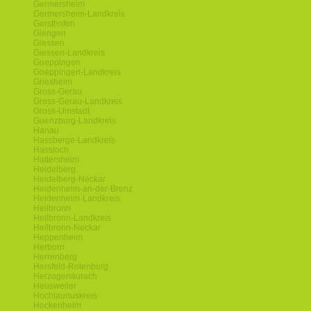
Germersheim
Germersheim-Landkreis
Gersthofen
Giengen
Giessen
Giessen-Landkreis
Goeppingen
Goeppingen-Landkreis
Griesheim
Gross-Gerau
Gross-Gerau-Landkreis
Gross-Umstadt
Guenzburg-Landkreis
Hanau
Hassberge-Landkreis
Hassloch
Hattersheim
Heidelberg
Heidelberg-Neckar
Heidenheim-an-der-Brenz
Heidenheim-Landkreis
Heilbronn
Heilbronn-Landkreis
Heilbronn-Neckar
Heppenheim
Herborn
Herrenberg
Hersfeld-Rotenburg
Herzogenaurach
Heusweiler
Hochtaunuskreis
Hockenheim