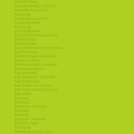
Aschaffenburg
Aschaffenburg-Landkreis
Aschaffenburg-Stadt
Augsburg
Augsburg-Landkreis
Augsburg-Stadt
Backnang
Bad-Duerkheim
Bad-Duerkheim-Landkreis
Bad-Hersfeld
Baden-Baden
Bad-Homburg-vor-der-Hoehe
Bad-Kissingen
Bad-Kissingen-Landkreis
Bad-Kreuznach
Bad-Kreuznach-Landkreis
Bad-Mergentheim
Bad-Nauheim
Bad-Neuenahr-Ahrweiler
Bad-Rappenau
Bad-Soden-am-Taunus
Bad-Toelz-Wolfratshausen
Bad-Vilbel
Balingen
Bamberg
Bamberg-Landkreis
Baunatal
Bayreuth
Bayreuth-Landkreis
Bayreuth-Stadt
Bensheim
Berchtesgadener-Land