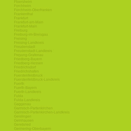
Floersheim
Forchheim
Forchheim-Oberfranken
Frankenthal
Frankfurt
Frankfurt-am-Main
Frankfurt-Main
Freiburg
Freiburg-im-Breisgau
Freising
Freising-Landkreis
Freudenstadt
Freudenstadt-Landkreis
Freyung-Grafenau
Friedberg-Bayern
Friedberg-Hessen
Friedrichsdorf
Friedrichshafen
Fuerstenfeldbruck
Fuerstenfeldbruck-Landkreis
Fuerth
Fuerth-Bayern
Fuerth-Landkreis
Fulda
Fulda-Landkreis
Gaggenau
Garmisch-Partenkirchen
Garmisch-Partenkirchen-Landkreis
Geislingen
Gelnhausen
Geretsried
Germering-Oberbayern