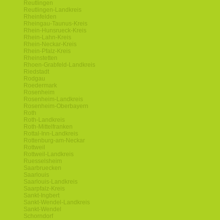
Reutlingen
Reutlingen-Landkreis
Rheinfelden
Rheingau-Taunus-Kreis
Rhein-Hunsrueck-Kreis
Rhein-Lahn-Kreis
Rhein-Neckar-Kreis
Rhein-Pfalz-Kreis
Rheinstetten
Rhoen-Grabfeld-Landkreis
Riedstadt
Rodgau
Roedermark
Rosenheim
Rosenheim-Landkreis
Rosenheim-Oberbayern
Roth
Roth-Landkreis
Roth-Mittelfranken
Rottal-Inn-Landkreis
Rottenburg-am-Neckar
Rottweil
Rottweil-Landkreis
Ruesselsheim
Saarbruecken
Saarlouis
Saarlouis-Landkreis
Saarpfalz-Kreis
Sankt-Ingbert
Sankt-Wendel-Landkreis
Sankt-Wendel
Schorndorf