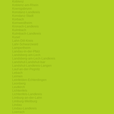
Koblenz
Koblenz-am-Rhein
Koenigsbrunn
Konstanz-Landkreis
Konstanz-Stadt
Korbach
Kornwestheim
Kronach-Landkreis
Kulmbach
Kulmbach-Landkreis
Kusel
Lahn-Dill-Kreis
Lahr-Schwarzwald
Lampertheim
Landau-in-der-Pfalz
Landsberg-am-Lech
Landsberg-am-Lech-Landkreis
Landshut-Landshut-Isar
Landshut-Landkreis-Langen
Lauf-an-der-Pegnitz
Lebach
Leimen
Leinfelden-Echterdingen
Leonberg
Leutkirch
Lichtenfels
Lichtenfels-Landkreis
Limburg-an-der-Lahn
Limburg-Weilburg
Lindau
Lindau-Landkreis
Loerrach