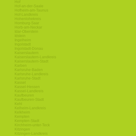
Hof
Hof-an-der-Saale
Hofheim-am-Taunus
Hof-Landkreis
Hohenlohekreis
Homburg-Saar
Horb-am-Neckar
Idar-Oberstein
Idstein
Ingelheim
Ingolstadt
Ingolstadt-Donau
Kaiserslautern
Kaiserslautern-Landkreis
Kaiserslautern-Stadt
Karben
Karlsruhe-Baden
Karlsruhe-Landkreis
Karlsruhe-Stadt
Kassel
Kassel-Hessen
Kassel-Landkreis
Kaufbeuren
Kaufbeuren-Stadt
Kehl
Kelheim-Landkreis
Kelkheim
Kempten
Kempten-Stadt
Kirchheim-unter-Teck
Kitzingen
Kitzingen-Landkreis