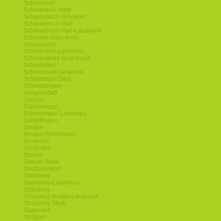
Schwabach
Schwabach-Stadt
Schwaebisch-Gmuend
Schwaebisch-Hall
Schwaebisch-Hall-Landkreis
Schwalm-Eder-Kreis
Schwandorf
Schwandorf-Landkreis
Schwarzwald-Baar-Kreis
Schweinfurt
Schweinfurt-Landkreis
Schweinfurt-Stadt
Schwetzingen
Seligenstadt
Senden
Sigmaringen
Sigmaringen-Landkreis
Sindelfingen
Singen
Singen-Hohentwiel
Sinsheim
Sonthofen
Speyer
Speyer-Stadt
Stadtallendorf
Starnberg
Starnberg-Landkreis
Straubing
Straubing-Bogen-Landkreis
Straubing-Stadt
Stutensee
Stuttgart