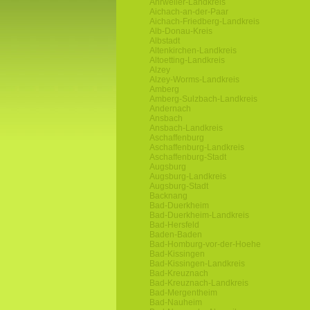
Ahrweiler-Landkreis
Aichach-an-der-Paar
Aichach-Friedberg-Landkreis
Alb-Donau-Kreis
Albstadt
Altenkirchen-Landkreis
Altoetting-Landkreis
Alzey
Alzey-Worms-Landkreis
Amberg
Amberg-Sulzbach-Landkreis
Andernach
Ansbach
Ansbach-Landkreis
Aschaffenburg
Aschaffenburg-Landkreis
Aschaffenburg-Stadt
Augsburg
Augsburg-Landkreis
Augsburg-Stadt
Backnang
Bad-Duerkheim
Bad-Duerkheim-Landkreis
Bad-Hersfeld
Baden-Baden
Bad-Homburg-vor-der-Hoehe
Bad-Kissingen
Bad-Kissingen-Landkreis
Bad-Kreuznach
Bad-Kreuznach-Landkreis
Bad-Mergentheim
Bad-Nauheim