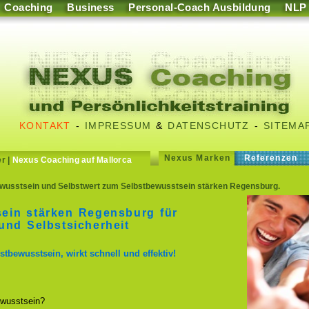
Coaching
Business
Personal-Coach Ausbildung
NLP
KONTAKT
-
IMPRESSUM
&
DATENSCHUTZ
-
SITEMA
Nexus Marken
Referenzen
er
|
Nexus Coaching auf Mallorca
wusstsein und Selbstwert zum Selbstbewusstsein stärken Regensburg.
ein stärken Regensburg für
und Selbstsicherheit
stbewusstsein, wirkt schnell und effektiv!
wusstsein?