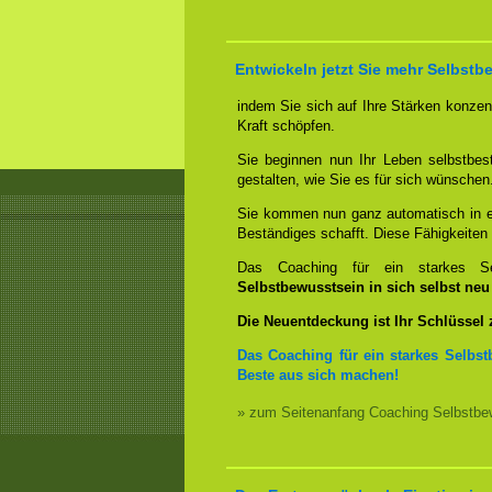
Entwickeln jetzt Sie mehr Selbstb
indem Sie sich auf Ihre Stärken konzent
Kraft schöpfen.
Sie beginnen nun Ihr Leben selbstbes
gestalten, wie Sie es für sich wünschen
Sie kommen nun ganz automatisch in ei
Beständiges schafft. Diese Fähigkeite
Das Coaching für ein starkes Sel
Selbstbewusstsein in sich selbst ne
Die Neuentdeckung ist Ihr Schlüssel
Das Coaching für ein starkes Selbst
Beste aus sich machen!
» zum Seitenanfang Coaching Selbstbew