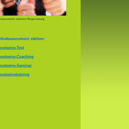
ewusstsein stärken Regensburg
lbstbewusstsein stärken:
sstseins-Test
sstseins-Coaching
sstseins-Seminar
sstseinstraining