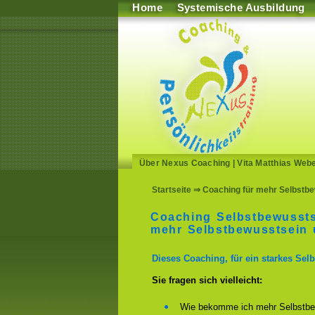
Home
Systemische Ausbildung
Über Nexus Coaching
|
Vita Matthias Web
Startseite
⇒ Coaching für mehr Selbstbe
Coaching Selbstbewussts
mehr Selbstbewusstsein 
Dieses Coaching, für ein starkes Selb
Sie fragen sich vielleicht:
Wie bekomme ich mehr Selbstbe