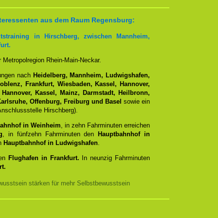
 Interessenten aus dem Raum Regensburg:
tstraining in Hirschberg, zwischen Mannheim,
urt.
er Metropolregion Rhein-Main-Neckar.
dungen nach
Heidelberg, Mannheim, Ludwigshafen,
Koblenz, Frankfurt, Wiesbaden, Kassel, Hannover,
 Hannover, Kassel, Mainz, Darmstadt, Heilbronn,
arlsruhe, Offenburg, Freiburg und Basel
sowie ein
nschlussstelle Hirschberg).
ahnhof in Weinheim
, in zehn Fahrminuten erreichen
g
, in fünfzehn Fahrminuten den
Hauptbahnhof in
en
Hauptbahnhof in Ludwigshafen
.
den
Flughafen in Frankfurt.
In neunzig Fahrminuten
t.
usstsein stärken für mehr Selbstbewusstsein