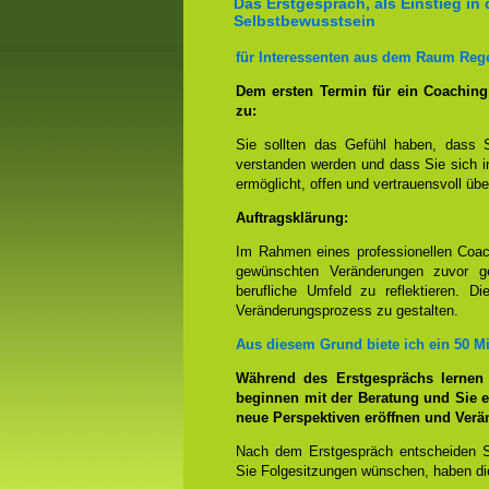
Das Erstgespräch, als Einstieg in 
Selbstbewusstsein
für Interessenten aus dem Raum Reg
Dem ersten Termin für ein Coachin
zu:
Sie sollten das Gefühl haben, dass 
verstanden werden und dass Sie sich i
ermöglicht, offen und vertrauensvoll übe
Auftragsklärung:
Im Rahmen eines professionellen Coac
gewünschten Veränderungen zuvor ge
berufliche Umfeld zu reflektieren. D
Veränderungsprozess zu gestalten.
Aus diesem Grund biete ich ein 50 M
Während des Erstgesprächs lernen
beginnen mit der Beratung und Sie e
neue Perspektiven eröffnen und Ver
Nach dem Erstgespräch entscheiden S
Sie Folgesitzungen wünschen, haben die