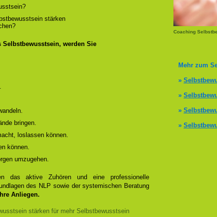
usstsein?
lbstbewusstsein stärken
ichen?
Coaching Selbstb
s Selbstbewusstsein, werden Sie
Mehr zum Se
»
Selbstbewu
.
»
Selbstbewu
»
Selbstbewu
wandeln.
ände bringen.
»
Selbstbewu
 macht, loslassen können.
en können.
Sorgen umzugehen.
 das aktive Zuhören und eine professionelle
Grundlagen des NLP sowie der systemischen Beratung
Ihre Anliegen.
usstsein stärken für mehr Selbstbewusstsein