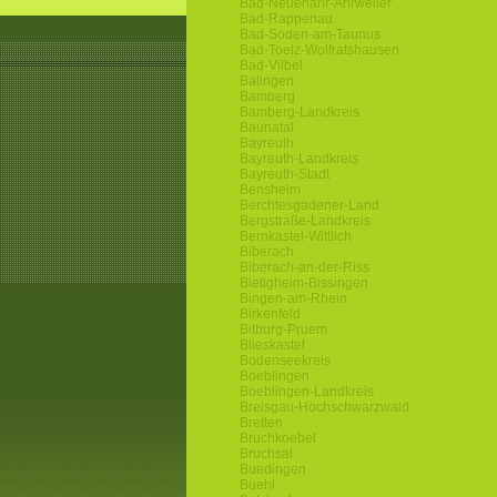
Bad-Neuenahr-Ahrweiler
Bad-Rappenau
Bad-Soden-am-Taunus
Bad-Toelz-Wolfratshausen
Bad-Vilbel
Balingen
Bamberg
Bamberg-Landkreis
Baunatal
Bayreuth
Bayreuth-Landkreis
Bayreuth-Stadt
Bensheim
Berchtesgadener-Land
Bergstraße-Landkreis
Bernkastel-Wittlich
Biberach
Biberach-an-der-Riss
Bietigheim-Bissingen
Bingen-am-Rhein
Birkenfeld
Bitburg-Pruem
Blieskastel
Bodenseekreis
Boeblingen
Boeblingen-Landkreis
Breisgau-Hochschwarzwald
Bretten
Bruchkoebel
Bruchsal
Buedingen
Buehl