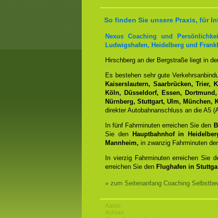
So finden Sie unsere Praxis, für
Nexus Coaching und Persönlichkei
Ludwigshafen, Heidelberg und Frankf
Hirschberg an der Bergstraße liegt in d
Es bestehen sehr gute Verkehrsanbin
Kaiserslautern, Saarbrücken, Trier, 
Köln, Düsseldorf, Essen, Dortmund,
Nürnberg, Stuttgart, Ulm, München, K
direkter Autobahnanschluss an die A5 (A
In fünf Fahrminuten erreichen Sie den
B
Sie den
Hauptbahnhof in Heidelber
Mannheim,
in zwanzig Fahrminuten d
In vierzig Fahrminuten erreichen Sie 
erreichen Sie den
Flughafen in Stuttgar
» zum Seitenanfang Coaching Selbstbew
Aalen
Achern