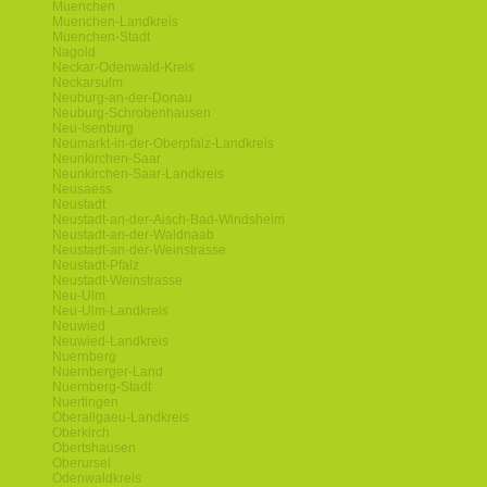
Muenchen
Muenchen-Landkreis
Muenchen-Stadt
Nagold
Neckar-Odenwald-Kreis
Neckarsulm
Neuburg-an-der-Donau
Neuburg-Schrobenhausen
Neu-Isenburg
Neumarkt-in-der-Oberpfalz-Landkreis
Neunkirchen-Saar
Neunkirchen-Saar-Landkreis
Neusaess
Neustadt
Neustadt-an-der-Aisch-Bad-Windsheim
Neustadt-an-der-Waldnaab
Neustadt-an-der-Weinstrasse
Neustadt-Pfalz
Neustadt-Weinstrasse
Neu-Ulm
Neu-Ulm-Landkreis
Neuwied
Neuwied-Landkreis
Nuernberg
Nuernberger-Land
Nuernberg-Stadt
Nuertingen
Oberallgaeu-Landkreis
Oberkirch
Obertshausen
Oberursel
Odenwaldkreis