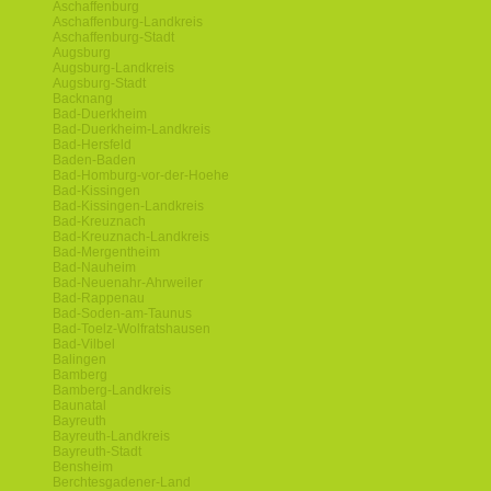
Aschaffenburg
Aschaffenburg-Landkreis
Aschaffenburg-Stadt
Augsburg
Augsburg-Landkreis
Augsburg-Stadt
Backnang
Bad-Duerkheim
Bad-Duerkheim-Landkreis
Bad-Hersfeld
Baden-Baden
Bad-Homburg-vor-der-Hoehe
Bad-Kissingen
Bad-Kissingen-Landkreis
Bad-Kreuznach
Bad-Kreuznach-Landkreis
Bad-Mergentheim
Bad-Nauheim
Bad-Neuenahr-Ahrweiler
Bad-Rappenau
Bad-Soden-am-Taunus
Bad-Toelz-Wolfratshausen
Bad-Vilbel
Balingen
Bamberg
Bamberg-Landkreis
Baunatal
Bayreuth
Bayreuth-Landkreis
Bayreuth-Stadt
Bensheim
Berchtesgadener-Land