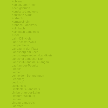
Koblenz
Koblenz-am-Rhein
Koenigsbrunn
Konstanz-Landkreis
Konstanz-Stadt
Korbach
Kornwestheim
Kronach-Landkreis
Kulmbach
Kulmbach-Landkreis
Kusel
Lahn-Dill-Kreis
Lahr-Schwarzwald
Lampertheim
Landau-in-der-Pfalz
Landsberg-am-Lech
Landsberg-am-Lech-Landkreis
Landshut-Landshut-Isar
Landshut-Landkreis-Langen
Lauf-an-der-Pegnitz
Lebach
Leimen
Leinfelden-Echterdingen
Leonberg
Leutkirch
Lichtenfels
Lichtenfels-Landkreis
Limburg-an-der-Lahn
Limburg-Weilburg
Lindau
Lindau-Landkreis
Loerrach