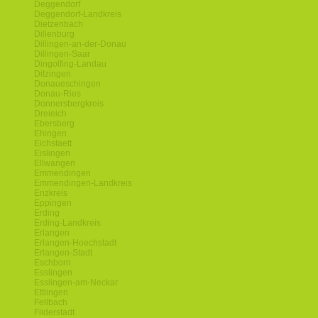
Deggendorf
Deggendorf-Landkreis
Dietzenbach
Dillenburg
Dillingen-an-der-Donau
Dillingen-Saar
Dingolfing-Landau
Ditzingen
Donaueschingen
Donau-Ries
Donnersbergkreis
Dreieich
Ebersberg
Ehingen
Eichstaett
Eislingen
Ellwangen
Emmendingen
Emmendingen-Landkreis
Enzkreis
Eppingen
Erding
Erding-Landkreis
Erlangen
Erlangen-Hoechstadt
Erlangen-Stadt
Eschborn
Esslingen
Esslingen-am-Neckar
Ettlingen
Fellbach
Filderstadt