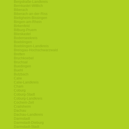
Bergstraße-Landkreis
Bernkastel-Wittlich
Biberach
Biberach-an-der-Riss
Bietigheim-Bissingen
Bingen-am-Rhein
Birkenfeld
Bitburg-Pruem
Blieskastel
Bodenseekreis
Boeblingen
Boeblingen-Landkreis
Breisgau-Hochschwarzwald
Bretten
Bruchkoebel
Bruchsal
Buedingen
Buehl
Butzbach
Calw
Calw-Landkreis
Cham
Coburg
Coburg-Stadt
Coburg-Landkreis
Cochem-Zell
Crailsheim
Dachau
Dachau-Landkreis
Darmstadt
Darmstadt-Dieburg
Darmstadt-Stadt