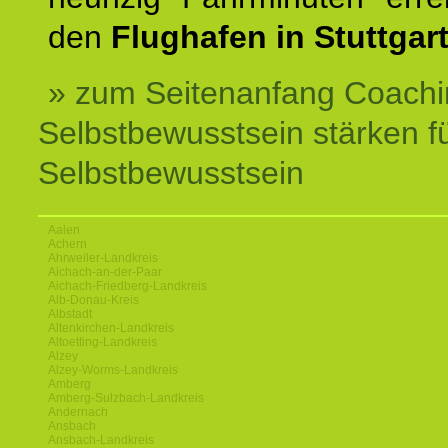
den
Flughafen in Stuttgart
» zum Seitenanfang Coachi
Selbstbewusstsein stärken f
Selbstbewusstsein
Aalen
Achern
Ahrweiler-Landkreis
Aichach-an-der-Paar
Aichach-Friedberg-Landkreis
Alb-Donau-Kreis
Albstadt
Altenkirchen-Landkreis
Altoetting-Landkreis
Alzey
Alzey-Worms-Landkreis
Amberg
Amberg-Sulzbach-Landkreis
Andernach
Ansbach
Ansbach-Landkreis