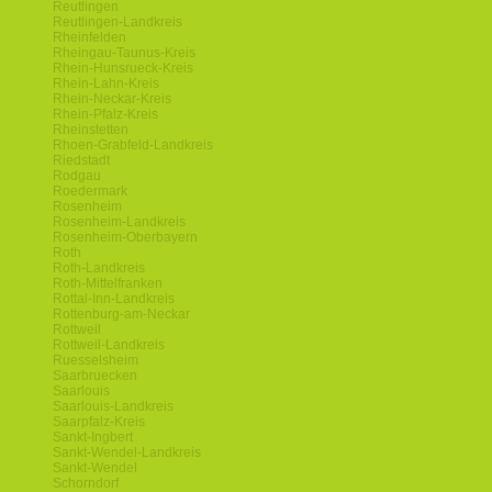
Reutlingen
Reutlingen-Landkreis
Rheinfelden
Rheingau-Taunus-Kreis
Rhein-Hunsrueck-Kreis
Rhein-Lahn-Kreis
Rhein-Neckar-Kreis
Rhein-Pfalz-Kreis
Rheinstetten
Rhoen-Grabfeld-Landkreis
Riedstadt
Rodgau
Roedermark
Rosenheim
Rosenheim-Landkreis
Rosenheim-Oberbayern
Roth
Roth-Landkreis
Roth-Mittelfranken
Rottal-Inn-Landkreis
Rottenburg-am-Neckar
Rottweil
Rottweil-Landkreis
Ruesselsheim
Saarbruecken
Saarlouis
Saarlouis-Landkreis
Saarpfalz-Kreis
Sankt-Ingbert
Sankt-Wendel-Landkreis
Sankt-Wendel
Schorndorf