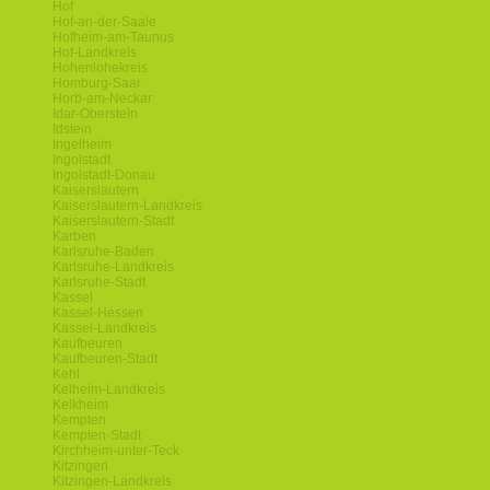
Hof
Hof-an-der-Saale
Hofheim-am-Taunus
Hof-Landkreis
Hohenlohekreis
Homburg-Saar
Horb-am-Neckar
Idar-Oberstein
Idstein
Ingelheim
Ingolstadt
Ingolstadt-Donau
Kaiserslautern
Kaiserslautern-Landkreis
Kaiserslautern-Stadt
Karben
Karlsruhe-Baden
Karlsruhe-Landkreis
Karlsruhe-Stadt
Kassel
Kassel-Hessen
Kassel-Landkreis
Kaufbeuren
Kaufbeuren-Stadt
Kehl
Kelheim-Landkreis
Kelkheim
Kempten
Kempten-Stadt
Kirchheim-unter-Teck
Kitzingen
Kitzingen-Landkreis