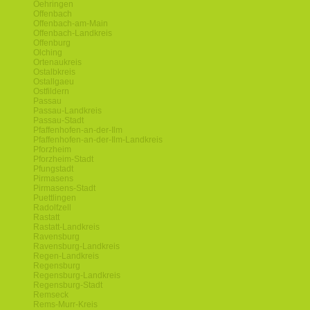
Oehringen
Offenbach
Offenbach-am-Main
Offenbach-Landkreis
Offenburg
Olching
Ortenaukreis
Ostalbkreis
Ostallgaeu
Ostfildern
Passau
Passau-Landkreis
Passau-Stadt
Pfaffenhofen-an-der-Ilm
Pfaffenhofen-an-der-Ilm-Landkreis
Pforzheim
Pforzheim-Stadt
Pfungstadt
Pirmasens
Pirmasens-Stadt
Puettlingen
Radolfzell
Rastatt
Rastatt-Landkreis
Ravensburg
Ravensburg-Landkreis
Regen-Landkreis
Regensburg
Regensburg-Landkreis
Regensburg-Stadt
Remseck
Rems-Murr-Kreis