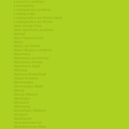
Loerrach-Landkreis
Ludwigsburg
Ludwigsburg-Landkreis
Ludwigshafen
Ludwigshafen-am-Rhein-Stadt
Ludwigshafen-am-Rhein
Main-Kinzig-Kreis
Main-Spessart-Landkreis
Maintal
Main-Taunus-Kreis
Mainz
Mainz-am-Rhein
Mainz-Bingen-Landkreis
Mannheim
Mannheim-am-Neckar
Mannheim-Neckar
Mannheim-Stadt
Marburg
Marburg-Biedenkopf
Mayen-Koblenz
Memmingen
Memmingen-Stadt
Merzig
Merzig-Wadern
Metzingen
Miesbach
Miltenberg
Moerfelden-Walldorf
Mosbach
Muehlacker
Muehldorf-am-Inn
Muehlheim-am-Main