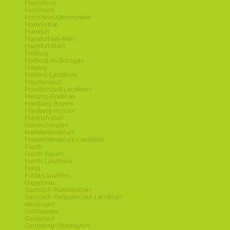
Floersheim
Forchheim
Forchheim-Oberfranken
Frankenthal
Frankfurt
Frankfurt-am-Main
Frankfurt-Main
Freiburg
Freiburg-im-Breisgau
Freising
Freising-Landkreis
Freudenstadt
Freudenstadt-Landkreis
Freyung-Grafenau
Friedberg-Bayern
Friedberg-Hessen
Friedrichsdorf
Friedrichshafen
Fuerstenfeldbruck
Fuerstenfeldbruck-Landkreis
Fuerth
Fuerth-Bayern
Fuerth-Landkreis
Fulda
Fulda-Landkreis
Gaggenau
Garmisch-Partenkirchen
Garmisch-Partenkirchen-Landkreis
Geislingen
Gelnhausen
Geretsried
Germering-Oberbayern