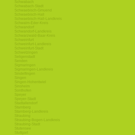
Schwabach
Schwabach-Stadt
Schwaebisch-Gmuend
Schwaebisch-Hall
Schwaebisch-Hall-Landkreis
Schwalm-Eder-Kreis
Schwandorf
Schwandorf-Landkreis
Schwarzwald-Baar-Kreis
Schweinfurt
Schweinfurt-Landkreis
Schweinfurt-Stadt
Schwetzingen
Seligenstadt
Senden
Sigmaringen
Sigmaringen-Landkreis
Sindelfingen
Singen
Singen-Hohentwiel
Sinsheim
Sonthofen
Speyer
Speyer-Stadt
Stadtallendorf
Starnberg
Starnberg-Landkreis
Straubing
Straubing-Bogen-Landkreis
Straubing-Stadt
Stutensee
Stuttgart