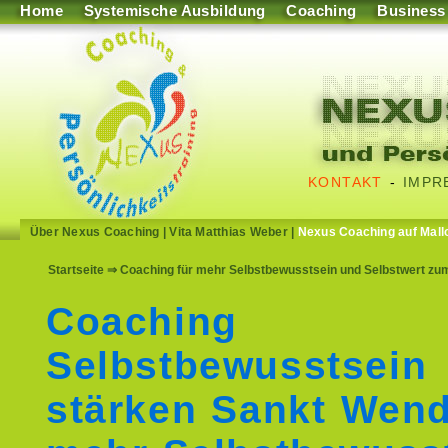
Home
Systemische Ausbildung
Coaching
Business
KONTAKT
-
IMPR
Über Nexus Coaching
|
Vita Matthias Weber
|
Nexus Coaching auf Mall
Startseite
⇒ Coaching für mehr Selbstbewusstsein und Selbstwert zu
Coaching
Selbstbewusstsein
stärken Sankt Wend