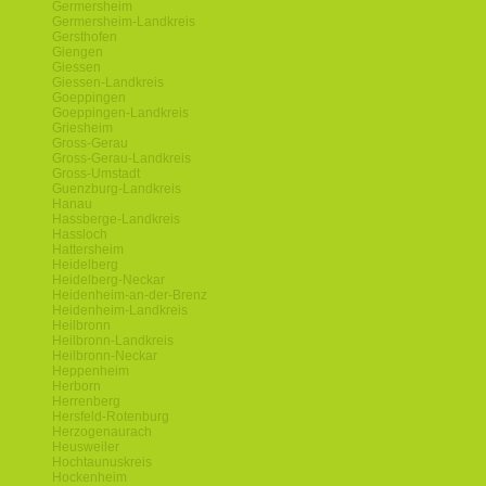
Germersheim
Germersheim-Landkreis
Gersthofen
Giengen
Giessen
Giessen-Landkreis
Goeppingen
Goeppingen-Landkreis
Griesheim
Gross-Gerau
Gross-Gerau-Landkreis
Gross-Umstadt
Guenzburg-Landkreis
Hanau
Hassberge-Landkreis
Hassloch
Hattersheim
Heidelberg
Heidelberg-Neckar
Heidenheim-an-der-Brenz
Heidenheim-Landkreis
Heilbronn
Heilbronn-Landkreis
Heilbronn-Neckar
Heppenheim
Herborn
Herrenberg
Hersfeld-Rotenburg
Herzogenaurach
Heusweiler
Hochtaunuskreis
Hockenheim