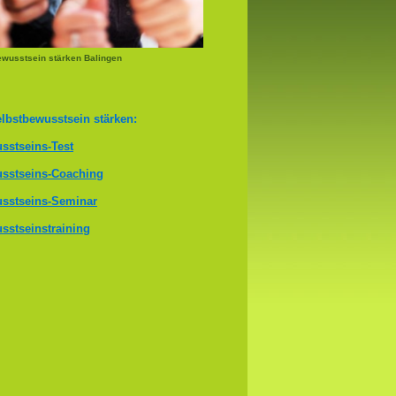
ewusstsein stärken Balingen
lbstbewusstsein stärken:
sstseins-Test
sstseins-Coaching
sstseins-Seminar
sstseinstraining