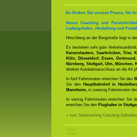
So finden Sie unsere Praxis, für 
Nexus Coaching und Persönlichkei
Ludwigshafen, Heidelberg und Frankf
Hirschberg an der Bergstraße liegt in d
Es bestehen sehr gute Verkehrsanbin
Kaiserslautern, Saarbrücken, Trier, 
Köln, Düsseldorf, Essen, Dortmund,
Nürnberg, Stuttgart, Ulm, München, K
direkter Autobahnanschluss an die A5 (A
In fünf Fahrminuten erreichen Sie den
B
Sie den
Hauptbahnhof in Heidelber
Mannheim,
in zwanzig Fahrminuten d
In vierzig Fahrminuten erreichen Sie 
erreichen Sie den
Flughafen in Stuttgar
» zum Seitenanfang Coaching Selbstbew
Aalen
Achern