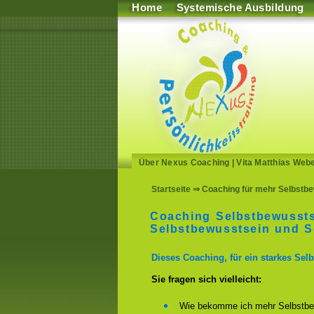
Home
Systemische Ausbildung
Über Nexus Coaching
|
Vita Matthias Web
Startseite
⇒ Coaching für mehr Selbstbe
Coaching Selbstbewussts
Selbstbewusstsein und Se
Dieses Coaching, für ein starkes Selb
Sie fragen sich vielleicht:
Wie bekomme ich mehr Selbstbe