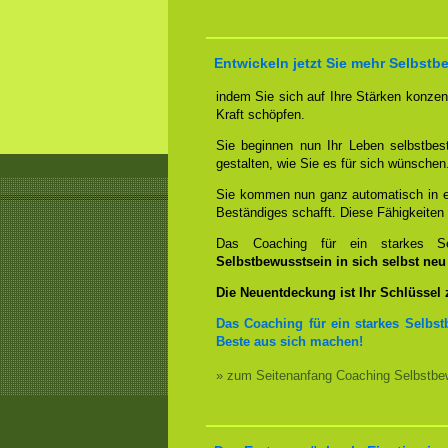
Entwickeln jetzt Sie mehr Selbstb
indem Sie sich auf Ihre Stärken konzent
Kraft schöpfen.
Sie beginnen nun Ihr Leben selbstbes
gestalten, wie Sie es für sich wünschen
Sie kommen nun ganz automatisch in ei
Beständiges schafft. Diese Fähigkeite
Das Coaching für ein starkes Sel
Selbstbewusstsein in sich selbst ne
Die Neuentdeckung ist Ihr Schlüssel
Das Coaching für ein starkes Selbst
Beste aus sich machen!
» zum Seitenanfang Coaching Selbstbew