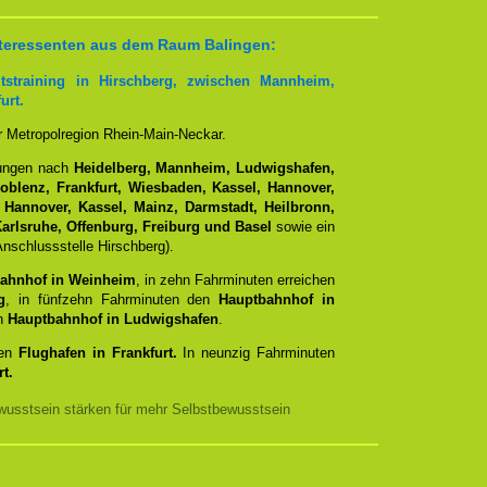
Interessenten aus dem Raum Balingen:
tstraining in Hirschberg, zwischen Mannheim,
urt.
er Metropolregion Rhein-Main-Neckar.
dungen nach
Heidelberg, Mannheim, Ludwigshafen,
Koblenz, Frankfurt, Wiesbaden, Kassel, Hannover,
 Hannover, Kassel, Mainz, Darmstadt, Heilbronn,
arlsruhe, Offenburg, Freiburg und Basel
sowie ein
nschlussstelle Hirschberg).
ahnhof in Weinheim
, in zehn Fahrminuten erreichen
g
, in fünfzehn Fahrminuten den
Hauptbahnhof in
en
Hauptbahnhof in Ludwigshafen
.
den
Flughafen in Frankfurt.
In neunzig Fahrminuten
t.
usstsein stärken für mehr Selbstbewusstsein