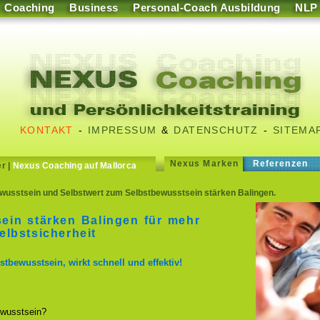
Coaching
Business
Personal-Coach Ausbildung
NLP
KONTAKT
-
IMPRESSUM
&
DATENSCHUTZ
-
SITEMA
Nexus Marken
Referenzen
er
|
Nexus Coaching auf Mallorca
wusstsein und Selbstwert zum Selbstbewusstsein stärken Balingen.
ein stärken Balingen für mehr
lbstsicherheit
stbewusstsein, wirkt schnell und effektiv!
wusstsein?