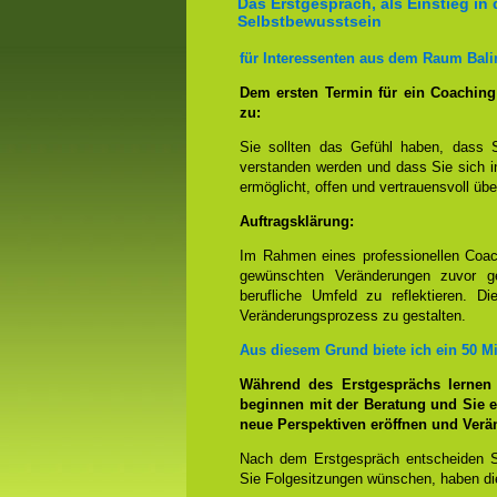
Das Erstgespräch, als Einstieg in 
Selbstbewusstsein
für Interessenten aus dem Raum Bali
Dem ersten Termin für ein Coachin
zu:
Sie sollten das Gefühl haben, dass 
verstanden werden und dass Sie sich i
ermöglicht, offen und vertrauensvoll übe
Auftragsklärung:
Im Rahmen eines professionellen Coac
gewünschten Veränderungen zuvor ge
berufliche Umfeld zu reflektieren. D
Veränderungsprozess zu gestalten.
Aus diesem Grund biete ich ein 50 M
Während des Erstgesprächs lernen
beginnen mit der Beratung und Sie e
neue Perspektiven eröffnen und Ver
Nach dem Erstgespräch entscheiden S
Sie Folgesitzungen wünschen, haben die