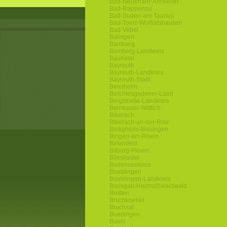
Bad-Neuenahr-Ahrweiler
Bad-Rappenau
Bad-Soden-am-Taunus
Bad-Toelz-Wolfratshausen
Bad-Vilbel
Balingen
Bamberg
Bamberg-Landkreis
Baunatal
Bayreuth
Bayreuth-Landkreis
Bayreuth-Stadt
Bensheim
Berchtesgadener-Land
Bergstraße-Landkreis
Bernkastel-Wittlich
Biberach
Biberach-an-der-Riss
Bietigheim-Bissingen
Bingen-am-Rhein
Birkenfeld
Bitburg-Pruem
Blieskastel
Bodenseekreis
Boeblingen
Boeblingen-Landkreis
Breisgau-Hochschwarzwald
Bretten
Bruchkoebel
Bruchsal
Buedingen
Buehl