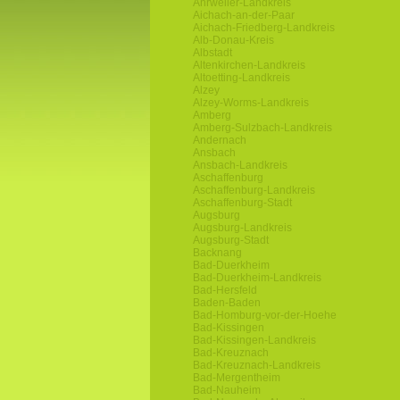
Ahrweiler-Landkreis
Aichach-an-der-Paar
Aichach-Friedberg-Landkreis
Alb-Donau-Kreis
Albstadt
Altenkirchen-Landkreis
Altoetting-Landkreis
Alzey
Alzey-Worms-Landkreis
Amberg
Amberg-Sulzbach-Landkreis
Andernach
Ansbach
Ansbach-Landkreis
Aschaffenburg
Aschaffenburg-Landkreis
Aschaffenburg-Stadt
Augsburg
Augsburg-Landkreis
Augsburg-Stadt
Backnang
Bad-Duerkheim
Bad-Duerkheim-Landkreis
Bad-Hersfeld
Baden-Baden
Bad-Homburg-vor-der-Hoehe
Bad-Kissingen
Bad-Kissingen-Landkreis
Bad-Kreuznach
Bad-Kreuznach-Landkreis
Bad-Mergentheim
Bad-Nauheim