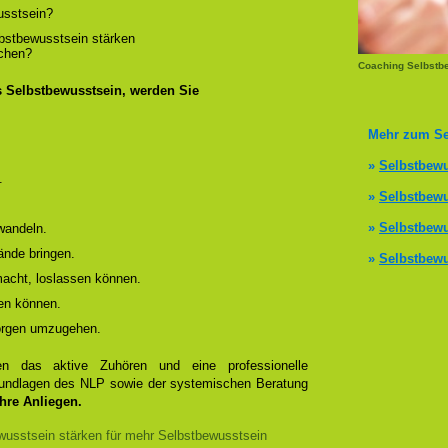
usstsein?
lbstbewusstsein stärken
ichen?
Coaching Selbstb
s Selbstbewusstsein, werden Sie
Mehr zum Se
»
Selbstbewu
.
»
Selbstbewu
»
Selbstbewu
wandeln.
ände bringen.
»
Selbstbewu
 macht, loslassen können.
en können.
Sorgen umzugehen.
 das aktive Zuhören und eine professionelle
Grundlagen des NLP sowie der systemischen Beratung
Ihre Anliegen.
usstsein stärken für mehr Selbstbewusstsein