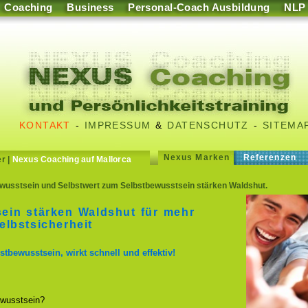
Coaching
Business
Personal-Coach Ausbildung
NLP
KONTAKT
-
IMPRESSUM
&
DATENSCHUTZ
-
SITEMA
Nexus Marken
Referenzen
er
|
Nexus Coaching auf Mallorca
wusstsein und Selbstwert zum Selbstbewusstsein stärken Waldshut.
ein stärken Waldshut für mehr
lbstsicherheit
stbewusstsein, wirkt schnell und effektiv!
wusstsein?