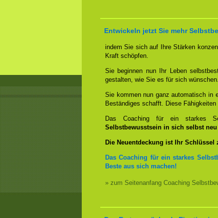
Entwickeln jetzt Sie mehr Selbstb
indem Sie sich auf Ihre Stärken konzent
Kraft schöpfen.
Sie beginnen nun Ihr Leben selbstbes
gestalten, wie Sie es für sich wünschen
Sie kommen nun ganz automatisch in ei
Beständiges schafft. Diese Fähigkeite
Das Coaching für ein starkes Sel
Selbstbewusstsein in sich selbst ne
Die Neuentdeckung ist Ihr Schlüssel
Das Coaching für ein starkes Selbst
Beste aus sich machen!
» zum Seitenanfang Coaching Selbstbew