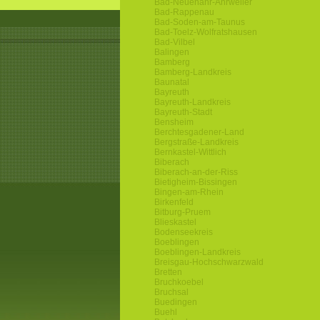
Bad-Neuenahr-Ahrweiler
Bad-Rappenau
Bad-Soden-am-Taunus
Bad-Toelz-Wolfratshausen
Bad-Vilbel
Balingen
Bamberg
Bamberg-Landkreis
Baunatal
Bayreuth
Bayreuth-Landkreis
Bayreuth-Stadt
Bensheim
Berchtesgadener-Land
Bergstraße-Landkreis
Bernkastel-Wittlich
Biberach
Biberach-an-der-Riss
Bietigheim-Bissingen
Bingen-am-Rhein
Birkenfeld
Bitburg-Pruem
Blieskastel
Bodenseekreis
Boeblingen
Boeblingen-Landkreis
Breisgau-Hochschwarzwald
Bretten
Bruchkoebel
Bruchsal
Buedingen
Buehl