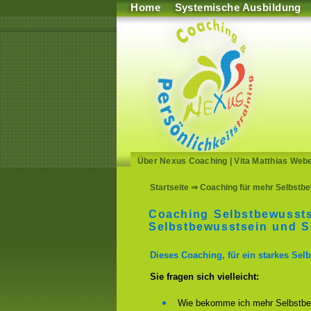
Home
Systemische Ausbildung
Über Nexus Coaching
|
Vita Matthias Web
Startseite
⇒ Coaching für mehr Selbstbe
Coaching Selbstbewussts
Selbstbewusstsein und Se
Dieses Coaching, für ein starkes Selb
Sie fragen sich vielleicht:
Wie bekomme ich mehr Selbstbe