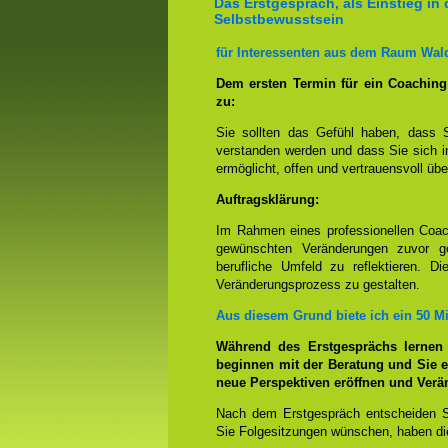
Das Erstgespräch, als Einstieg in 
Selbstbewusstsein
für Interessenten aus dem Raum Wal
Dem ersten Termin für ein Coachin
zu:
Sie sollten das Gefühl haben, dass 
verstanden werden und dass Sie sich i
ermöglicht, offen und vertrauensvoll übe
Auftragsklärung:
Im Rahmen eines professionellen Coac
gewünschten Veränderungen zuvor ge
berufliche Umfeld zu reflektieren. D
Veränderungsprozess zu gestalten.
Aus diesem Grund biete ich ein 50 M
Während des Erstgesprächs lernen
beginnen mit der Beratung und Sie e
neue Perspektiven eröffnen und Ver
Nach dem Erstgespräch entscheiden S
Sie Folgesitzungen wünschen, haben die