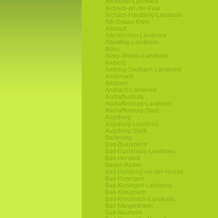
Ahrweiler-Landkreis
Aichach-an-der-Paar
Aichach-Friedberg-Landkreis
Alb-Donau-Kreis
Albstadt
Altenkirchen-Landkreis
Altoetting-Landkreis
Alzey
Alzey-Worms-Landkreis
Amberg
Amberg-Sulzbach-Landkreis
Andernach
Ansbach
Ansbach-Landkreis
Aschaffenburg
Aschaffenburg-Landkreis
Aschaffenburg-Stadt
Augsburg
Augsburg-Landkreis
Augsburg-Stadt
Backnang
Bad-Duerkheim
Bad-Duerkheim-Landkreis
Bad-Hersfeld
Baden-Baden
Bad-Homburg-vor-der-Hoehe
Bad-Kissingen
Bad-Kissingen-Landkreis
Bad-Kreuznach
Bad-Kreuznach-Landkreis
Bad-Mergentheim
Bad-Nauheim