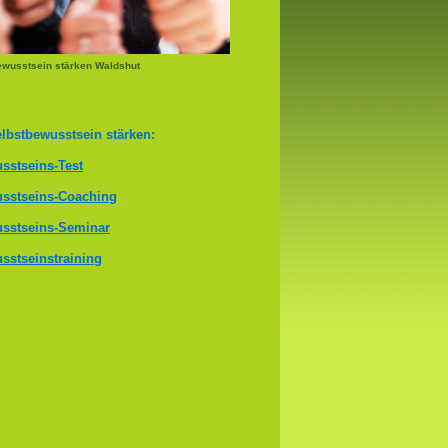
ewusstsein stärken Waldshut
lbstbewusstsein stärken:
sstseins-Test
sstseins-Coaching
sstseins-Seminar
sstseinstraining