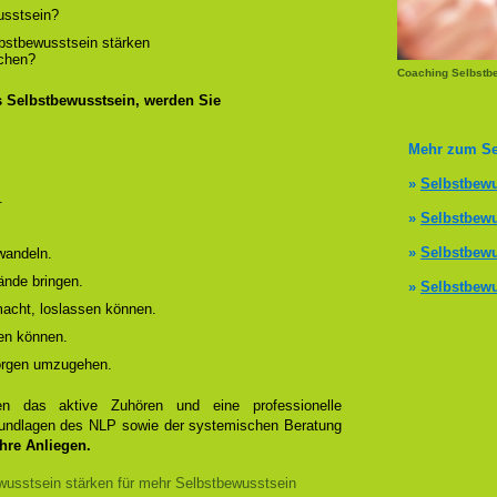
usstsein?
lbstbewusstsein stärken
ichen?
Coaching Selbstb
s Selbstbewusstsein, werden Sie
Mehr zum Se
»
Selbstbewu
.
»
Selbstbewu
»
Selbstbewu
wandeln.
ände bringen.
»
Selbstbewu
 macht, loslassen können.
en können.
Sorgen umzugehen.
 das aktive Zuhören und eine professionelle
Grundlagen des NLP sowie der systemischen Beratung
Ihre Anliegen.
usstsein stärken für mehr Selbstbewusstsein