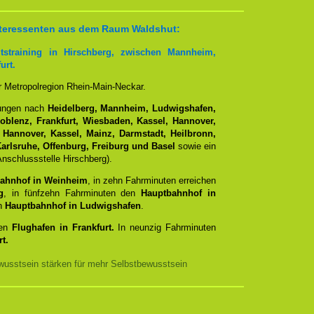
 Interessenten aus dem Raum Waldshut:
tstraining in Hirschberg, zwischen Mannheim,
urt.
er Metropolregion Rhein-Main-Neckar.
dungen nach
Heidelberg, Mannheim, Ludwigshafen,
Koblenz, Frankfurt, Wiesbaden, Kassel, Hannover,
 Hannover, Kassel, Mainz, Darmstadt, Heilbronn,
arlsruhe, Offenburg, Freiburg und Basel
sowie ein
nschlussstelle Hirschberg).
ahnhof in Weinheim
, in zehn Fahrminuten erreichen
g
, in fünfzehn Fahrminuten den
Hauptbahnhof in
en
Hauptbahnhof in Ludwigshafen
.
den
Flughafen in Frankfurt.
In neunzig Fahrminuten
t.
usstsein stärken für mehr Selbstbewusstsein