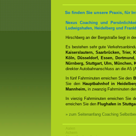
So finden Sie unsere Praxis, für
Nexus Coaching und Persönlichkei
Ludwigshafen, Heidelberg und Frankf
Hirschberg an der Bergstraße liegt in d
Es bestehen sehr gute Verkehrsanbin
Kaiserslautern, Saarbrücken, Trier, 
Köln, Düsseldorf, Essen, Dortmund,
Nürnberg, Stuttgart, Ulm, München, K
direkter Autobahnanschluss an die A5 (A
In fünf Fahrminuten erreichen Sie den
B
Sie den
Hauptbahnhof in Heidelber
Mannheim,
in zwanzig Fahrminuten d
In vierzig Fahrminuten erreichen Sie 
erreichen Sie den
Flughafen in Stuttgar
» zum Seitenanfang Coaching Selbstbew
Aalen
Achern