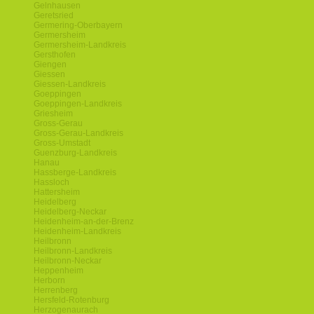
Gelnhausen
Geretsried
Germering-Oberbayern
Germersheim
Germersheim-Landkreis
Gersthofen
Giengen
Giessen
Giessen-Landkreis
Goeppingen
Goeppingen-Landkreis
Griesheim
Gross-Gerau
Gross-Gerau-Landkreis
Gross-Umstadt
Guenzburg-Landkreis
Hanau
Hassberge-Landkreis
Hassloch
Hattersheim
Heidelberg
Heidelberg-Neckar
Heidenheim-an-der-Brenz
Heidenheim-Landkreis
Heilbronn
Heilbronn-Landkreis
Heilbronn-Neckar
Heppenheim
Herborn
Herrenberg
Hersfeld-Rotenburg
Herzogenaurach