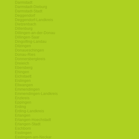
Darmstadt
Darmstadt-Dieburg
Darmstadt-Stadt
Deggendorf
Deggendorf-Landkreis
Dietzenbach
Dillenburg
Dillingen-an-der-Donau
Dillingen-Saar
Dingolfing-Landau
Ditzingen
Donaueschingen
Donau-Ries
Donnersbergkreis
Dreieich
Ebersberg
Ehingen
Eichstaett
Eislingen
Ellwangen
Emmendingen
Emmendingen-Landkreis
Enzkreis
Eppingen
Erding
Erding-Landkreis
Erlangen
Erlangen-Hoechstadt
Erlangen-Stadt
Eschborn
Esslingen
Esslingen-am-Neckar