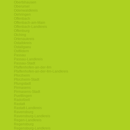
Obertshausen
Oberursel
Odenwaldkreis
Oehringen
Offenbach
Offenbach-am-Main
Offenbach-Landkreis
Offenburg
Olching
Ortenaukreis
Ostalbkreis
Ostallgaeu
Ostfildern
Passau
Passau-Landkreis
Passau-Stadt
Pfaffenhofen-an-der-Ilm
Pfaffenhofen-an-der-Ilm-Landkreis
Pforzheim
Pforzheim-Stadt
Pfungstadt
Pirmasens
Pirmasens-Stadt
Puettlingen
Radolfzell
Rastatt
Rastatt-Landkreis
Ravensburg
Ravensburg-Landkreis
Regen-Landkreis
Regensburg
Regensburg-Landkreis