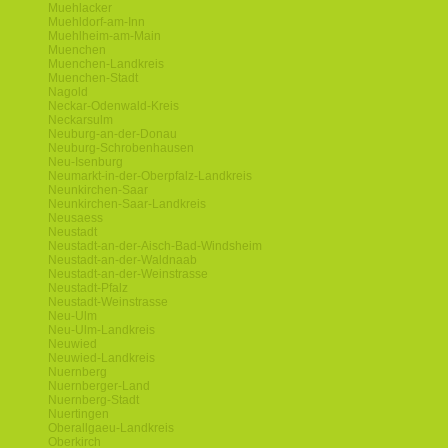
Muehlacker
Muehldorf-am-Inn
Muehlheim-am-Main
Muenchen
Muenchen-Landkreis
Muenchen-Stadt
Nagold
Neckar-Odenwald-Kreis
Neckarsulm
Neuburg-an-der-Donau
Neuburg-Schrobenhausen
Neu-Isenburg
Neumarkt-in-der-Oberpfalz-Landkreis
Neunkirchen-Saar
Neunkirchen-Saar-Landkreis
Neusaess
Neustadt
Neustadt-an-der-Aisch-Bad-Windsheim
Neustadt-an-der-Waldnaab
Neustadt-an-der-Weinstrasse
Neustadt-Pfalz
Neustadt-Weinstrasse
Neu-Ulm
Neu-Ulm-Landkreis
Neuwied
Neuwied-Landkreis
Nuernberg
Nuernberger-Land
Nuernberg-Stadt
Nuertingen
Oberallgaeu-Landkreis
Oberkirch