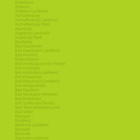
Andernach
Ansbach
Ansbach-Landkreis
Aschaffenburg
Aschaffenburg-Landkreis
Aschaffenburg-Stadt
Augsburg
Augsburg-Landkreis
Augsburg-Stadt
Backnang
Bad-Duerkheim
Bad-Duerkheim-Landkreis
Bad-Hersfeld
Baden-Baden
Bad-Homburg-vor-der-Hoehe
Bad-Kissingen
Bad-Kissingen-Landkreis
Bad-Kreuznach
Bad-Kreuznach-Landkreis
Bad-Mergentheim
Bad-Nauheim
Bad-Neuenahr-Ahrweiler
Bad-Rappenau
Bad-Soden-am-Taunus
Bad-Toelz-Wolfratshausen
Bad-Vilbel
Balingen
Bamberg
Bamberg-Landkreis
Baunatal
Bayreuth
Bayreuth-Landkreis