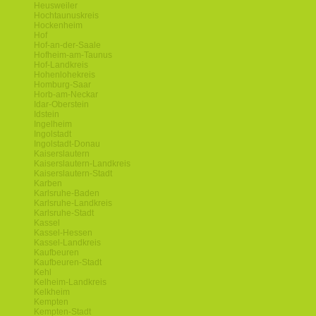
Heusweiler
Hochtaunuskreis
Hockenheim
Hof
Hof-an-der-Saale
Hofheim-am-Taunus
Hof-Landkreis
Hohenlohekreis
Homburg-Saar
Horb-am-Neckar
Idar-Oberstein
Idstein
Ingelheim
Ingolstadt
Ingolstadt-Donau
Kaiserslautern
Kaiserslautern-Landkreis
Kaiserslautern-Stadt
Karben
Karlsruhe-Baden
Karlsruhe-Landkreis
Karlsruhe-Stadt
Kassel
Kassel-Hessen
Kassel-Landkreis
Kaufbeuren
Kaufbeuren-Stadt
Kehl
Kelheim-Landkreis
Kelkheim
Kempten
Kempten-Stadt