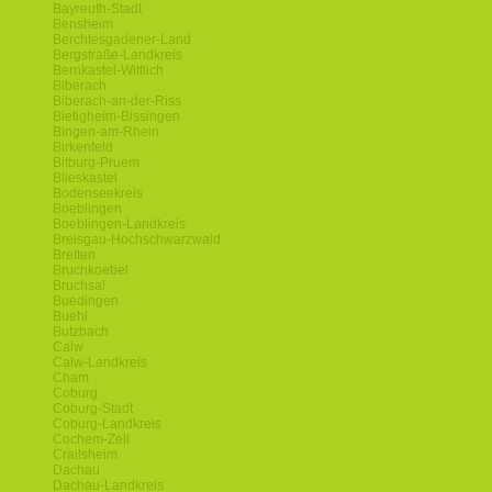
Bayreuth-Stadt
Bensheim
Berchtesgadener-Land
Bergstraße-Landkreis
Bernkastel-Wittlich
Biberach
Biberach-an-der-Riss
Bietigheim-Bissingen
Bingen-am-Rhein
Birkenfeld
Bitburg-Pruem
Blieskastel
Bodenseekreis
Boeblingen
Boeblingen-Landkreis
Breisgau-Hochschwarzwald
Bretten
Bruchkoebel
Bruchsal
Buedingen
Buehl
Butzbach
Calw
Calw-Landkreis
Cham
Coburg
Coburg-Stadt
Coburg-Landkreis
Cochem-Zell
Crailsheim
Dachau
Dachau-Landkreis