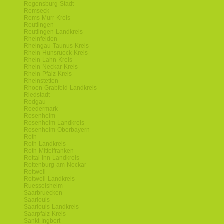
Regensburg-Stadt
Remseck
Rems-Murr-Kreis
Reutlingen
Reutlingen-Landkreis
Rheinfelden
Rheingau-Taunus-Kreis
Rhein-Hunsrueck-Kreis
Rhein-Lahn-Kreis
Rhein-Neckar-Kreis
Rhein-Pfalz-Kreis
Rheinstetten
Rhoen-Grabfeld-Landkreis
Riedstadt
Rodgau
Roedermark
Rosenheim
Rosenheim-Landkreis
Rosenheim-Oberbayern
Roth
Roth-Landkreis
Roth-Mittelfranken
Rottal-Inn-Landkreis
Rottenburg-am-Neckar
Rottweil
Rottweil-Landkreis
Ruesselsheim
Saarbruecken
Saarlouis
Saarlouis-Landkreis
Saarpfalz-Kreis
Sankt-Ingbert