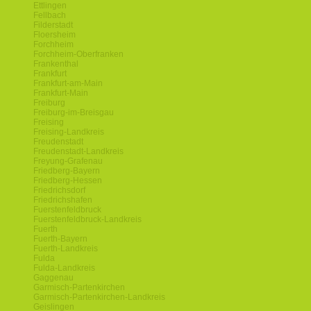
Ettlingen
Fellbach
Filderstadt
Floersheim
Forchheim
Forchheim-Oberfranken
Frankenthal
Frankfurt
Frankfurt-am-Main
Frankfurt-Main
Freiburg
Freiburg-im-Breisgau
Freising
Freising-Landkreis
Freudenstadt
Freudenstadt-Landkreis
Freyung-Grafenau
Friedberg-Bayern
Friedberg-Hessen
Friedrichsdorf
Friedrichshafen
Fuerstenfeldbruck
Fuerstenfeldbruck-Landkreis
Fuerth
Fuerth-Bayern
Fuerth-Landkreis
Fulda
Fulda-Landkreis
Gaggenau
Garmisch-Partenkirchen
Garmisch-Partenkirchen-Landkreis
Geislingen