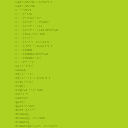
Sankt-Wendel-Landkreis
Sankt-Wendel
Schorndorf
Schwabach
Schwabach-Stadt
Schwaebisch-Gmuend
Schwaebisch-Hall
Schwaebisch-Hall-Landkreis
Schwalm-Eder-Kreis
Schwandorf
Schwandorf-Landkreis
Schwarzwald-Baar-Kreis
Schweinfurt
Schweinfurt-Landkreis
Schweinfurt-Stadt
Schwetzingen
Seligenstadt
Senden
Sigmaringen
Sigmaringen-Landkreis
Sindelfingen
Singen
Singen-Hohentwiel
Sinsheim
Sonthofen
Speyer
Speyer-Stadt
Stadtallendorf
Starnberg
Starnberg-Landkreis
Straubing
Straubing-Bogen-Landkreis