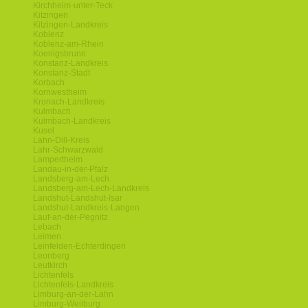
Kirchheim-unter-Teck
Kitzingen
Kitzingen-Landkreis
Koblenz
Koblenz-am-Rhein
Koenigsbrunn
Konstanz-Landkreis
Konstanz-Stadt
Korbach
Kornwestheim
Kronach-Landkreis
Kulmbach
Kulmbach-Landkreis
Kusel
Lahn-Dill-Kreis
Lahr-Schwarzwald
Lampertheim
Landau-in-der-Pfalz
Landsberg-am-Lech
Landsberg-am-Lech-Landkreis
Landshut-Landshut-Isar
Landshut-Landkreis-Langen
Lauf-an-der-Pegnitz
Lebach
Leimen
Leinfelden-Echterdingen
Leonberg
Leutkirch
Lichtenfels
Lichtenfels-Landkreis
Limburg-an-der-Lahn
Limburg-Weilburg