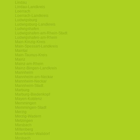
Lindau
Lindau-Landkreis
Loerrach
Loerrach-Landkreis
Ludwigsburg
Ludwigsburg-Landkreis
Ludwigshafen
Ludwigshafen-am-Rhein-Stadt
Ludwigshafen-am-Rhein
Main-Kinzig-Kreis
Main-Spessart-Landkreis
Maintal
Main-Taunus-Kreis
Mainz
Mainz-am-Rhein
Mainz-Bingen-Landkreis
Mannheim
Mannheim-am-Neckar
Mannheim-Neckar
Mannheim-Stadt
Marburg
Marburg-Biedenkopf
Mayen-Koblenz
Memmingen
Memmingen-Stadt
Merzig
Merzig-Wadern
Metzingen
Miesbach
Miltenberg
Moerfelden-Walldorf
Mosbach