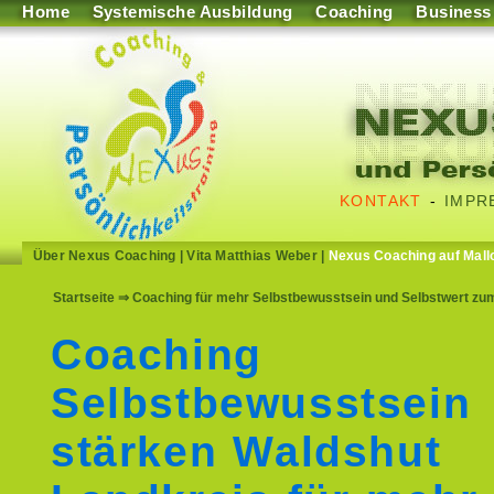
Home
Systemische Ausbildung
Coaching
Business
KONTAKT
-
IMPR
Über Nexus Coaching
|
Vita Matthias Weber
|
Nexus Coaching auf Mall
Startseite
⇒ Coaching für mehr Selbstbewusstsein und Selbstwert zum
Coaching
Selbstbewusstsein
stärken Waldshut