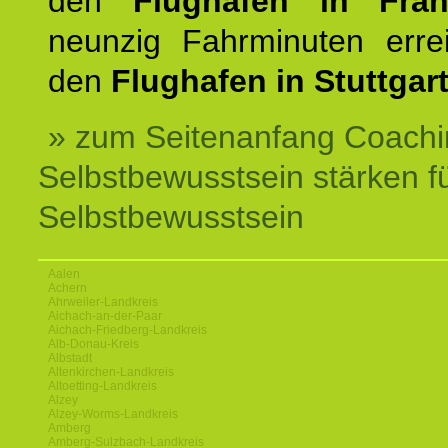
den
Flughafen in Fra
neunzig Fahrminuten erre
den
Flughafen in Stuttgart
» zum Seitenanfang Coachi
Selbstbewusstsein stärken f
Selbstbewusstsein
Aalen
Achern
Ahrweiler-Landkreis
Aichach-an-der-Paar
Aichach-Friedberg-Landkreis
Alb-Donau-Kreis
Albstadt
Altenkirchen-Landkreis
Altoetting-Landkreis
Alzey
Alzey-Worms-Landkreis
Amberg
Amberg-Sulzbach-Landkreis