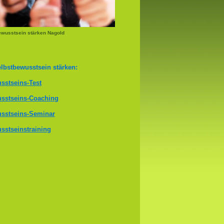
ewusstsein stärken Nagold
lbstbewusstsein stärken:
sstseins-Test
sstseins-Coaching
sstseins-Seminar
sstseinstraining