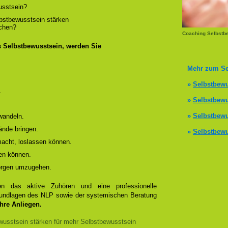
usstsein?
lbstbewusstsein stärken
ichen?
Coaching Selbstb
s Selbstbewusstsein, werden Sie
Mehr zum Se
»
Selbstbewu
.
»
Selbstbewu
»
Selbstbewu
wandeln.
ände bringen.
»
Selbstbewu
 macht, loslassen können.
en können.
Sorgen umzugehen.
 das aktive Zuhören und eine professionelle
Grundlagen des NLP sowie der systemischen Beratung
Ihre Anliegen.
usstsein stärken für mehr Selbstbewusstsein