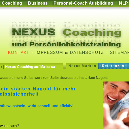
Coaching
Business
Personal-Coach Ausbildung
NLP
KONTAKT
-
IMPRESSUM
&
DATENSCHUTZ
-
SITEMA
Nexus Marken
Referenzen
er
|
Nexus Coaching auf Mallorca
wusstsein und Selbstwert zum Selbstbewusstsein stärken Nagold.
ein stärken Nagold für mehr
lbstsicherheit
stbewusstsein, wirkt schnell und effektiv!
wusstsein?