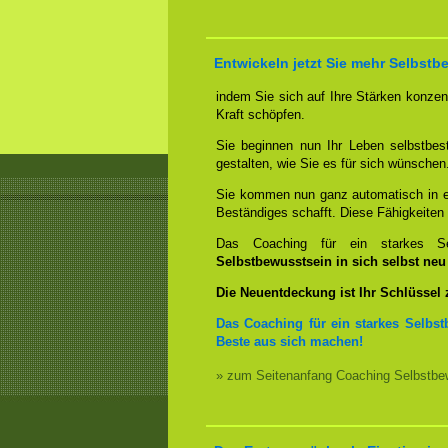
Entwickeln jetzt Sie mehr Selbstb
indem Sie sich auf Ihre Stärken konzent
Kraft schöpfen.
Sie beginnen nun Ihr Leben selbstbes
gestalten, wie Sie es für sich wünschen
Sie kommen nun ganz automatisch in ei
Beständiges schafft. Diese Fähigkeite
Das Coaching für ein starkes Sel
Selbstbewusstsein in sich selbst ne
Die Neuentdeckung ist Ihr Schlüssel
Das Coaching für ein starkes Selbst
Beste aus sich machen!
» zum Seitenanfang Coaching Selbstbew