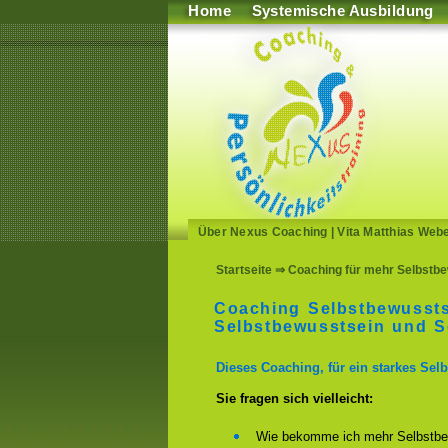
Home
Systemische Ausbildung
Über Nexus Coaching
|
Vita Matthias Web
Startseite
⇒ Coaching für mehr Selbstbe
Coaching Selbstbewussts
Selbstbewusstsein und Se
Dieses Coaching, für ein starkes Selb
Sie fragen sich vielleicht:
Wie bekomme ich mehr Selbstbe