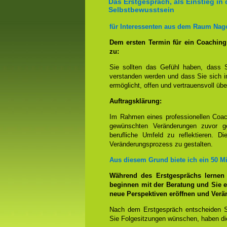
Das Erstgespräch, als Einstieg in 
Selbstbewusstsein
für Interessenten aus dem Raum Nag
Dem ersten Termin für ein Coachin
zu:
Sie sollten das Gefühl haben, dass 
verstanden werden und dass Sie sich i
ermöglicht, offen und vertrauensvoll übe
Auftragsklärung:
Im Rahmen eines professionellen Coac
gewünschten Veränderungen zuvor ge
berufliche Umfeld zu reflektieren. D
Veränderungsprozess zu gestalten.
Aus diesem Grund biete ich ein 50 M
Während des Erstgesprächs lernen
beginnen mit der Beratung und Sie e
neue Perspektiven eröffnen und Ver
Nach dem Erstgespräch entscheiden S
Sie Folgesitzungen wünschen, haben die