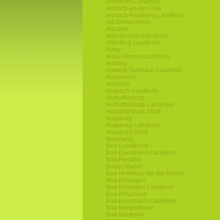
Ahrweiler-Landkreis
Aichach-an-der-Paar
Aichach-Friedberg-Landkreis
Alb-Donau-Kreis
Albstadt
Altenkirchen-Landkreis
Altoetting-Landkreis
Alzey
Alzey-Worms-Landkreis
Amberg
Amberg-Sulzbach-Landkreis
Andernach
Ansbach
Ansbach-Landkreis
Aschaffenburg
Aschaffenburg-Landkreis
Aschaffenburg-Stadt
Augsburg
Augsburg-Landkreis
Augsburg-Stadt
Backnang
Bad-Duerkheim
Bad-Duerkheim-Landkreis
Bad-Hersfeld
Baden-Baden
Bad-Homburg-vor-der-Hoehe
Bad-Kissingen
Bad-Kissingen-Landkreis
Bad-Kreuznach
Bad-Kreuznach-Landkreis
Bad-Mergentheim
Bad-Nauheim