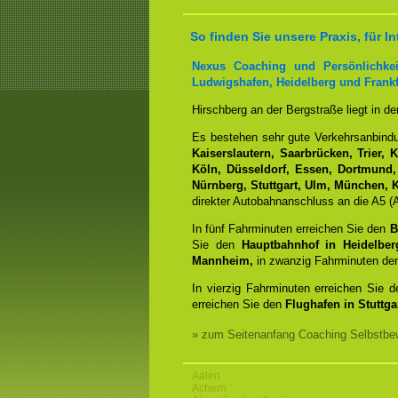
So finden Sie unsere Praxis, für
Nexus Coaching und Persönlichkei
Ludwigshafen, Heidelberg und Frankf
Hirschberg an der Bergstraße liegt in d
Es bestehen sehr gute Verkehrsanbin
Kaiserslautern, Saarbrücken, Trier, 
Köln, Düsseldorf, Essen, Dortmund,
Nürnberg, Stuttgart, Ulm, München, K
direkter Autobahnanschluss an die A5 (A
In fünf Fahrminuten erreichen Sie den
B
Sie den
Hauptbahnhof in Heidelber
Mannheim,
in zwanzig Fahrminuten d
In vierzig Fahrminuten erreichen Sie 
erreichen Sie den
Flughafen in Stuttgar
» zum Seitenanfang Coaching Selbstbew
Aalen
Achern