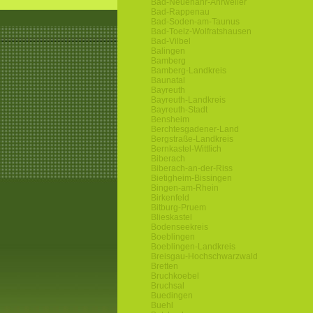
Bad-Neuenahr-Ahrweiler
Bad-Rappenau
Bad-Soden-am-Taunus
Bad-Toelz-Wolfratshausen
Bad-Vilbel
Balingen
Bamberg
Bamberg-Landkreis
Baunatal
Bayreuth
Bayreuth-Landkreis
Bayreuth-Stadt
Bensheim
Berchtesgadener-Land
Bergstraße-Landkreis
Bernkastel-Wittlich
Biberach
Biberach-an-der-Riss
Bietigheim-Bissingen
Bingen-am-Rhein
Birkenfeld
Bitburg-Pruem
Blieskastel
Bodenseekreis
Boeblingen
Boeblingen-Landkreis
Breisgau-Hochschwarzwald
Bretten
Bruchkoebel
Bruchsal
Buedingen
Buehl