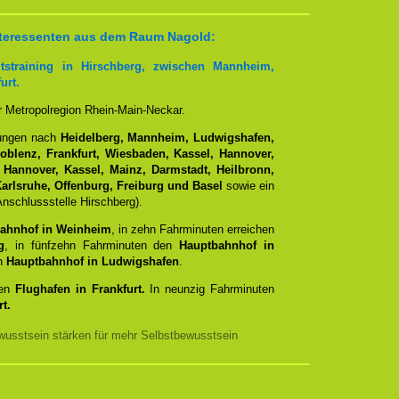
 Interessenten aus dem Raum Nagold:
tstraining in Hirschberg, zwischen Mannheim,
urt.
er Metropolregion Rhein-Main-Neckar.
dungen nach
Heidelberg, Mannheim, Ludwigshafen,
Koblenz, Frankfurt, Wiesbaden, Kassel, Hannover,
 Hannover, Kassel, Mainz, Darmstadt, Heilbronn,
arlsruhe, Offenburg, Freiburg und Basel
sowie ein
nschlussstelle Hirschberg).
ahnhof in Weinheim
, in zehn Fahrminuten erreichen
g
, in fünfzehn Fahrminuten den
Hauptbahnhof in
en
Hauptbahnhof in Ludwigshafen
.
den
Flughafen in Frankfurt.
In neunzig Fahrminuten
t.
usstsein stärken für mehr Selbstbewusstsein