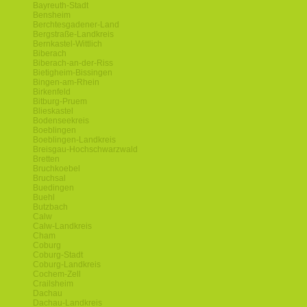
Bayreuth-Stadt
Bensheim
Berchtesgadener-Land
Bergstraße-Landkreis
Bernkastel-Wittlich
Biberach
Biberach-an-der-Riss
Bietigheim-Bissingen
Bingen-am-Rhein
Birkenfeld
Bitburg-Pruem
Blieskastel
Bodenseekreis
Boeblingen
Boeblingen-Landkreis
Breisgau-Hochschwarzwald
Bretten
Bruchkoebel
Bruchsal
Buedingen
Buehl
Butzbach
Calw
Calw-Landkreis
Cham
Coburg
Coburg-Stadt
Coburg-Landkreis
Cochem-Zell
Crailsheim
Dachau
Dachau-Landkreis