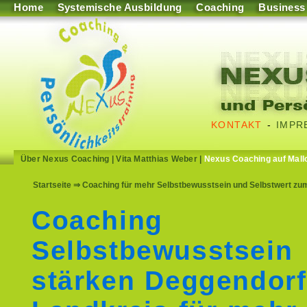
Home
Systemische Ausbildung
Coaching
Business
KONTAKT
-
IMPR
Über Nexus Coaching
|
Vita Matthias Weber
|
Nexus Coaching auf Mall
Startseite
⇒ Coaching für mehr Selbstbewusstsein und Selbstwert zu
Coaching
Selbstbewusstsein
stärken Deggendorf