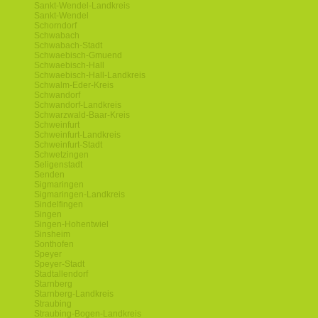
Sankt-Wendel-Landkreis
Sankt-Wendel
Schorndorf
Schwabach
Schwabach-Stadt
Schwaebisch-Gmuend
Schwaebisch-Hall
Schwaebisch-Hall-Landkreis
Schwalm-Eder-Kreis
Schwandorf
Schwandorf-Landkreis
Schwarzwald-Baar-Kreis
Schweinfurt
Schweinfurt-Landkreis
Schweinfurt-Stadt
Schwetzingen
Seligenstadt
Senden
Sigmaringen
Sigmaringen-Landkreis
Sindelfingen
Singen
Singen-Hohentwiel
Sinsheim
Sonthofen
Speyer
Speyer-Stadt
Stadtallendorf
Starnberg
Starnberg-Landkreis
Straubing
Straubing-Bogen-Landkreis