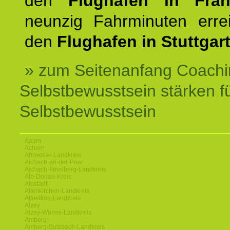
den
Flughafen in Fra
neunzig Fahrminuten erre
den
Flughafen in Stuttgart
» zum Seitenanfang Coachi
Selbstbewusstsein stärken f
Selbstbewusstsein
Aalen
Achern
Ahrweiler-Landkreis
Aichach-an-der-Paar
Aichach-Friedberg-Landkreis
Alb-Donau-Kreis
Albstadt
Altenkirchen-Landkreis
Altoetting-Landkreis
Alzey
Alzey-Worms-Landkreis
Amberg
Amberg-Sulzbach-Landkreis