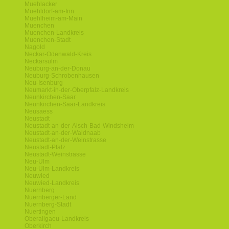
Muehlacker
Muehldorf-am-Inn
Muehlheim-am-Main
Muenchen
Muenchen-Landkreis
Muenchen-Stadt
Nagold
Neckar-Odenwald-Kreis
Neckarsulm
Neuburg-an-der-Donau
Neuburg-Schrobenhausen
Neu-Isenburg
Neumarkt-in-der-Oberpfalz-Landkreis
Neunkirchen-Saar
Neunkirchen-Saar-Landkreis
Neusaess
Neustadt
Neustadt-an-der-Aisch-Bad-Windsheim
Neustadt-an-der-Waldnaab
Neustadt-an-der-Weinstrasse
Neustadt-Pfalz
Neustadt-Weinstrasse
Neu-Ulm
Neu-Ulm-Landkreis
Neuwied
Neuwied-Landkreis
Nuernberg
Nuernberger-Land
Nuernberg-Stadt
Nuertingen
Oberallgaeu-Landkreis
Oberkirch