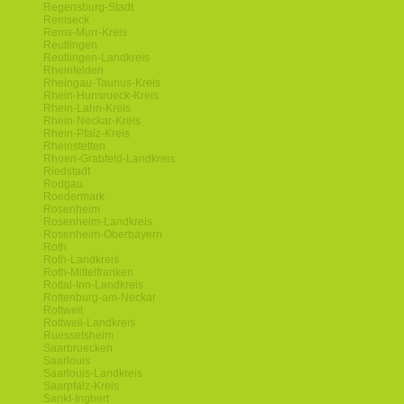
Regensburg-Stadt
Remseck
Rems-Murr-Kreis
Reutlingen
Reutlingen-Landkreis
Rheinfelden
Rheingau-Taunus-Kreis
Rhein-Hunsrueck-Kreis
Rhein-Lahn-Kreis
Rhein-Neckar-Kreis
Rhein-Pfalz-Kreis
Rheinstetten
Rhoen-Grabfeld-Landkreis
Riedstadt
Rodgau
Roedermark
Rosenheim
Rosenheim-Landkreis
Rosenheim-Oberbayern
Roth
Roth-Landkreis
Roth-Mittelfranken
Rottal-Inn-Landkreis
Rottenburg-am-Neckar
Rottweil
Rottweil-Landkreis
Ruesselsheim
Saarbruecken
Saarlouis
Saarlouis-Landkreis
Saarpfalz-Kreis
Sankt-Ingbert