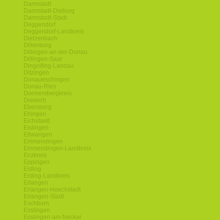
Darmstadt
Darmstadt-Dieburg
Darmstadt-Stadt
Deggendorf
Deggendorf-Landkreis
Dietzenbach
Dillenburg
Dillingen-an-der-Donau
Dillingen-Saar
Dingolfing-Landau
Ditzingen
Donaueschingen
Donau-Ries
Donnersbergkreis
Dreieich
Ebersberg
Ehingen
Eichstaett
Eislingen
Ellwangen
Emmendingen
Emmendingen-Landkreis
Enzkreis
Eppingen
Erding
Erding-Landkreis
Erlangen
Erlangen-Hoechstadt
Erlangen-Stadt
Eschborn
Esslingen
Esslingen-am-Neckar