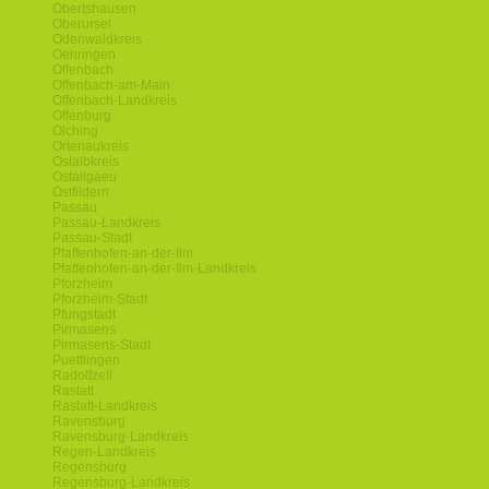
Obertshausen
Oberursel
Odenwaldkreis
Oehringen
Offenbach
Offenbach-am-Main
Offenbach-Landkreis
Offenburg
Olching
Ortenaukreis
Ostalbkreis
Ostallgaeu
Ostfildern
Passau
Passau-Landkreis
Passau-Stadt
Pfaffenhofen-an-der-Ilm
Pfaffenhofen-an-der-Ilm-Landkreis
Pforzheim
Pforzheim-Stadt
Pfungstadt
Pirmasens
Pirmasens-Stadt
Puettlingen
Radolfzell
Rastatt
Rastatt-Landkreis
Ravensburg
Ravensburg-Landkreis
Regen-Landkreis
Regensburg
Regensburg-Landkreis