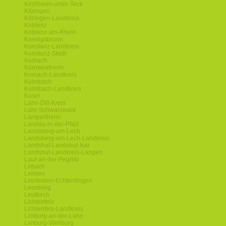
Kirchheim-unter-Teck
Kitzingen
Kitzingen-Landkreis
Koblenz
Koblenz-am-Rhein
Koenigsbrunn
Konstanz-Landkreis
Konstanz-Stadt
Korbach
Kornwestheim
Kronach-Landkreis
Kulmbach
Kulmbach-Landkreis
Kusel
Lahn-Dill-Kreis
Lahr-Schwarzwald
Lampertheim
Landau-in-der-Pfalz
Landsberg-am-Lech
Landsberg-am-Lech-Landkreis
Landshut-Landshut-Isar
Landshut-Landkreis-Langen
Lauf-an-der-Pegnitz
Lebach
Leimen
Leinfelden-Echterdingen
Leonberg
Leutkirch
Lichtenfels
Lichtenfels-Landkreis
Limburg-an-der-Lahn
Limburg-Weilburg