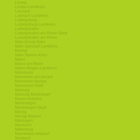
Lindau
Lindau-Landkreis
Loerrach
Loerrach-Landkreis
Ludwigsburg
Ludwigsburg-Landkreis
Ludwigshafen
Ludwigshafen-am-Rhein-Stadt
Ludwigshafen-am-Rhein
Main-Kinzig-Kreis
Main-Spessart-Landkreis
Maintal
Main-Taunus-Kreis
Mainz
Mainz-am-Rhein
Mainz-Bingen-Landkreis
Mannheim
Mannheim-am-Neckar
Mannheim-Neckar
Mannheim-Stadt
Marburg
Marburg-Biedenkopf
Mayen-Koblenz
Memmingen
Memmingen-Stadt
Merzig
Merzig-Wadern
Metzingen
Miesbach
Miltenberg
Moerfelden-Walldorf
Mosbach