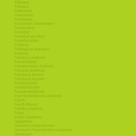
Ettlingen
Fellbach
Filderstadt
Floersheim
Forchheim
Forchheim-Oberfranken
Frankenthal
Frankfurt
Frankfurt-am-Main
Frankfurt-Main
Freiburg
Freiburg-im-Breisgau
Freising
Freising-Landkreis
Freudenstadt
Freudenstadt-Landkreis
Freyung-Grafenau
Friedberg-Bayern
Friedberg-Hessen
Friedrichsdorf
Friedrichshafen
Fuerstenfeldbruck
Fuerstenfeldbruck-Landkreis
Fuerth
Fuerth-Bayern
Fuerth-Landkreis
Fulda
Fulda-Landkreis
Gaggenau
Garmisch-Partenkirchen
Garmisch-Partenkirchen-Landkreis
Geislingen