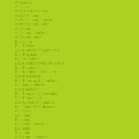
Andernach
Ansbach
Ansbach-Landkreis
Aschaffenburg
Aschaffenburg-Landkreis
Aschaffenburg-Stadt
Augsburg
Augsburg-Landkreis
Augsburg-Stadt
Backnang
Bad-Duerkheim
Bad-Duerkheim-Landkreis
Bad-Hersfeld
Baden-Baden
Bad-Homburg-vor-der-Hoehe
Bad-Kissingen
Bad-Kissingen-Landkreis
Bad-Kreuznach
Bad-Kreuznach-Landkreis
Bad-Mergentheim
Bad-Nauheim
Bad-Neuenahr-Ahrweiler
Bad-Rappenau
Bad-Soden-am-Taunus
Bad-Toelz-Wolfratshausen
Bad-Vilbel
Balingen
Bamberg
Bamberg-Landkreis
Baunatal
Bayreuth
Bayreuth-Landkreis