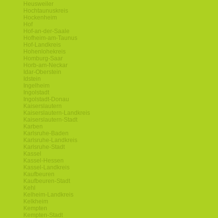
Heusweiler
Hochtaunuskreis
Hockenheim
Hof
Hof-an-der-Saale
Hofheim-am-Taunus
Hof-Landkreis
Hohenlohekreis
Homburg-Saar
Horb-am-Neckar
Idar-Oberstein
Idstein
Ingelheim
Ingolstadt
Ingolstadt-Donau
Kaiserslautern
Kaiserslautern-Landkreis
Kaiserslautern-Stadt
Karben
Karlsruhe-Baden
Karlsruhe-Landkreis
Karlsruhe-Stadt
Kassel
Kassel-Hessen
Kassel-Landkreis
Kaufbeuren
Kaufbeuren-Stadt
Kehl
Kelheim-Landkreis
Kelkheim
Kempten
Kempten-Stadt