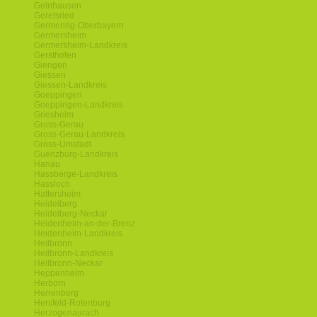
Gelnhausen
Geretsried
Germering-Oberbayern
Germersheim
Germersheim-Landkreis
Gersthofen
Giengen
Giessen
Giessen-Landkreis
Goeppingen
Goeppingen-Landkreis
Griesheim
Gross-Gerau
Gross-Gerau-Landkreis
Gross-Umstadt
Guenzburg-Landkreis
Hanau
Hassberge-Landkreis
Hassloch
Hattersheim
Heidelberg
Heidelberg-Neckar
Heidenheim-an-der-Brenz
Heidenheim-Landkreis
Heilbronn
Heilbronn-Landkreis
Heilbronn-Neckar
Heppenheim
Herborn
Herrenberg
Hersfeld-Rotenburg
Herzogenaurach