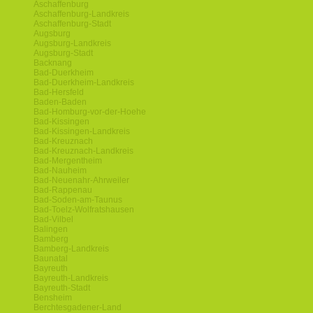
Aschaffenburg
Aschaffenburg-Landkreis
Aschaffenburg-Stadt
Augsburg
Augsburg-Landkreis
Augsburg-Stadt
Backnang
Bad-Duerkheim
Bad-Duerkheim-Landkreis
Bad-Hersfeld
Baden-Baden
Bad-Homburg-vor-der-Hoehe
Bad-Kissingen
Bad-Kissingen-Landkreis
Bad-Kreuznach
Bad-Kreuznach-Landkreis
Bad-Mergentheim
Bad-Nauheim
Bad-Neuenahr-Ahrweiler
Bad-Rappenau
Bad-Soden-am-Taunus
Bad-Toelz-Wolfratshausen
Bad-Vilbel
Balingen
Bamberg
Bamberg-Landkreis
Baunatal
Bayreuth
Bayreuth-Landkreis
Bayreuth-Stadt
Bensheim
Berchtesgadener-Land