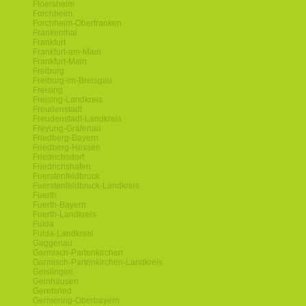
Floersheim
Forchheim
Forchheim-Oberfranken
Frankenthal
Frankfurt
Frankfurt-am-Main
Frankfurt-Main
Freiburg
Freiburg-im-Breisgau
Freising
Freising-Landkreis
Freudenstadt
Freudenstadt-Landkreis
Freyung-Grafenau
Friedberg-Bayern
Friedberg-Hessen
Friedrichsdorf
Friedrichshafen
Fuerstenfeldbruck
Fuerstenfeldbruck-Landkreis
Fuerth
Fuerth-Bayern
Fuerth-Landkreis
Fulda
Fulda-Landkreis
Gaggenau
Garmisch-Partenkirchen
Garmisch-Partenkirchen-Landkreis
Geislingen
Gelnhausen
Geretsried
Germering-Oberbayern