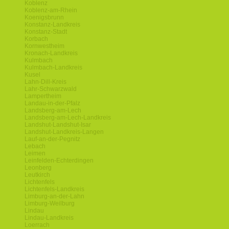
Koblenz
Koblenz-am-Rhein
Koenigsbrunn
Konstanz-Landkreis
Konstanz-Stadt
Korbach
Kornwestheim
Kronach-Landkreis
Kulmbach
Kulmbach-Landkreis
Kusel
Lahn-Dill-Kreis
Lahr-Schwarzwald
Lampertheim
Landau-in-der-Pfalz
Landsberg-am-Lech
Landsberg-am-Lech-Landkreis
Landshut-Landshut-Isar
Landshut-Landkreis-Langen
Lauf-an-der-Pegnitz
Lebach
Leimen
Leinfelden-Echterdingen
Leonberg
Leutkirch
Lichtenfels
Lichtenfels-Landkreis
Limburg-an-der-Lahn
Limburg-Weilburg
Lindau
Lindau-Landkreis
Loerrach