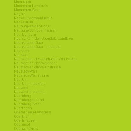
Muenchen
Muenchen-Landkreis
Muenchen-Stadt
Nagold
Neckar-Odenwald-Kreis
Neckarsulm
Neuburg-an-der-Donau
Neuburg-Schrobenhausen
Neu-Isenburg
Neumarkt-in-der-Oberpfalz-Landkreis
Neunkirchen-Saar
Neunkirchen-Saar-Landkreis
Neusaess
Neustadt
Neustadt-an-der-Aisch-Bad-Windsheim
Neustadt-an-der-Waldnaab
Neustadt-an-der-Weinstrasse
Neustadt-Pfalz
Neustadt-Weinstrasse
Neu-Ulm
Neu-Ulm-Landkreis
Neuwied
Neuwied-Landkreis
Nuernberg
Nuernberger-Land
Nuernberg-Stadt
Nuertingen
Oberallgaeu-Landkreis
Oberkirch
Obertshausen
Oberursel
Odenwaldkreis