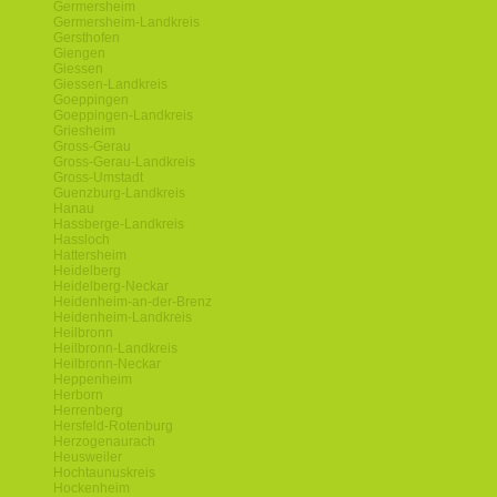
Germersheim
Germersheim-Landkreis
Gersthofen
Giengen
Giessen
Giessen-Landkreis
Goeppingen
Goeppingen-Landkreis
Griesheim
Gross-Gerau
Gross-Gerau-Landkreis
Gross-Umstadt
Guenzburg-Landkreis
Hanau
Hassberge-Landkreis
Hassloch
Hattersheim
Heidelberg
Heidelberg-Neckar
Heidenheim-an-der-Brenz
Heidenheim-Landkreis
Heilbronn
Heilbronn-Landkreis
Heilbronn-Neckar
Heppenheim
Herborn
Herrenberg
Hersfeld-Rotenburg
Herzogenaurach
Heusweiler
Hochtaunuskreis
Hockenheim