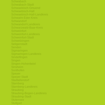
Schwabach
Schwabach-Stadt
Schwaebisch-Gmuend
Schwaebisch-Hall
Schwaebisch-Hall-Landkreis
Schwalm-Eder-Kreis
Schwandorf
Schwandorf-Landkreis
Schwarzwald-Baar-Kreis
Schweinfurt
Schweinfurt-Landkreis
Schweinfurt-Stadt
Schwetzingen
Seligenstadt
Senden
Sigmaringen
Sigmaringen-Landkreis
Sindelfingen
Singen
Singen-Hohentwiel
Sinsheim
Sonthofen
Speyer
Speyer-Stadt
Stadtallendorf
Starnberg
Starnberg-Landkreis
Straubing
Straubing-Bogen-Landkreis
Straubing-Stadt
Stutensee
Stuttgart