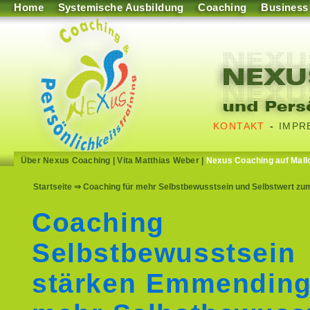
Home
Systemische Ausbildung
Coaching
Business
KONTAKT
-
IMPR
Über Nexus Coaching
|
Vita Matthias Weber
|
Nexus Coaching auf Mall
Startseite
⇒ Coaching für mehr Selbstbewusstsein und Selbstwert zu
Coaching
Selbstbewusstsein
stärken Emmending