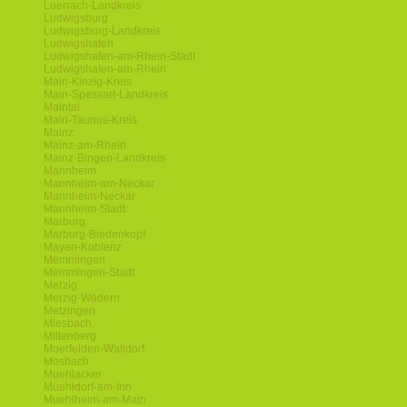
Loerrach-Landkreis
Ludwigsburg
Ludwigsburg-Landkreis
Ludwigshafen
Ludwigshafen-am-Rhein-Stadt
Ludwigshafen-am-Rhein
Main-Kinzig-Kreis
Main-Spessart-Landkreis
Maintal
Main-Taunus-Kreis
Mainz
Mainz-am-Rhein
Mainz-Bingen-Landkreis
Mannheim
Mannheim-am-Neckar
Mannheim-Neckar
Mannheim-Stadt
Marburg
Marburg-Biedenkopf
Mayen-Koblenz
Memmingen
Memmingen-Stadt
Merzig
Merzig-Wadern
Metzingen
Miesbach
Miltenberg
Moerfelden-Walldorf
Mosbach
Muehlacker
Muehldorf-am-Inn
Muehlheim-am-Main