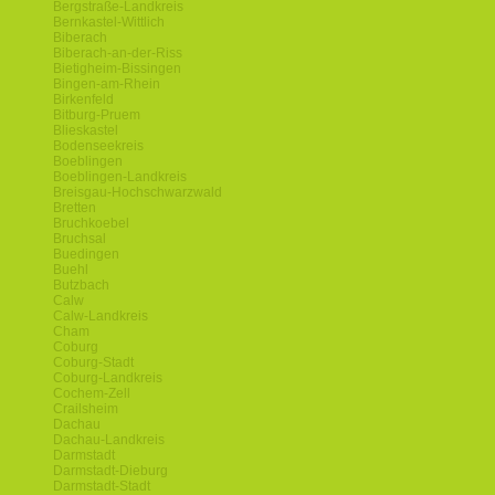
Bergstraße-Landkreis
Bernkastel-Wittlich
Biberach
Biberach-an-der-Riss
Bietigheim-Bissingen
Bingen-am-Rhein
Birkenfeld
Bitburg-Pruem
Blieskastel
Bodenseekreis
Boeblingen
Boeblingen-Landkreis
Breisgau-Hochschwarzwald
Bretten
Bruchkoebel
Bruchsal
Buedingen
Buehl
Butzbach
Calw
Calw-Landkreis
Cham
Coburg
Coburg-Stadt
Coburg-Landkreis
Cochem-Zell
Crailsheim
Dachau
Dachau-Landkreis
Darmstadt
Darmstadt-Dieburg
Darmstadt-Stadt