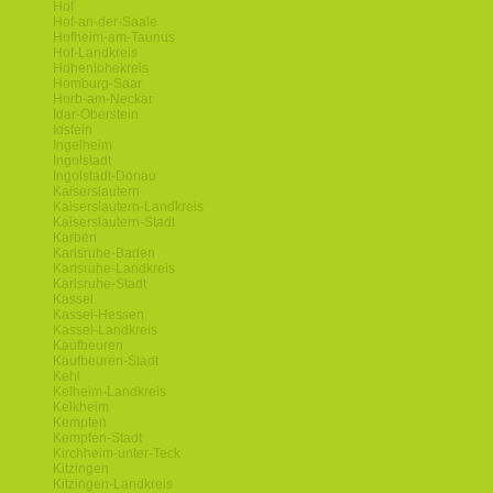
Hof
Hof-an-der-Saale
Hofheim-am-Taunus
Hof-Landkreis
Hohenlohekreis
Homburg-Saar
Horb-am-Neckar
Idar-Oberstein
Idstein
Ingelheim
Ingolstadt
Ingolstadt-Donau
Kaiserslautern
Kaiserslautern-Landkreis
Kaiserslautern-Stadt
Karben
Karlsruhe-Baden
Karlsruhe-Landkreis
Karlsruhe-Stadt
Kassel
Kassel-Hessen
Kassel-Landkreis
Kaufbeuren
Kaufbeuren-Stadt
Kehl
Kelheim-Landkreis
Kelkheim
Kempten
Kempten-Stadt
Kirchheim-unter-Teck
Kitzingen
Kitzingen-Landkreis