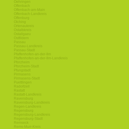
Oehringen
Offenbach
Offenbach-am-Main
Offenbach-Landkreis
Offenburg
Olching
Ortenaukreis
Ostalbkreis
Ostallgaeu
Ostfildern
Passau
Passau-Landkreis
Passau-Stadt
Pfaffenhofen-an-der-Ilm
Pfaffenhofen-an-der-Ilm-Landkreis
Pforzheim
Pforzheim-Stadt
Pfungstadt
Pirmasens
Pirmasens-Stadt
Puettlingen
Radolfzell
Rastatt
Rastatt-Landkreis
Ravensburg
Ravensburg-Landkreis
Regen-Landkreis
Regensburg
Regensburg-Landkreis
Regensburg-Stadt
Remseck
Rems-Murr-Kreis