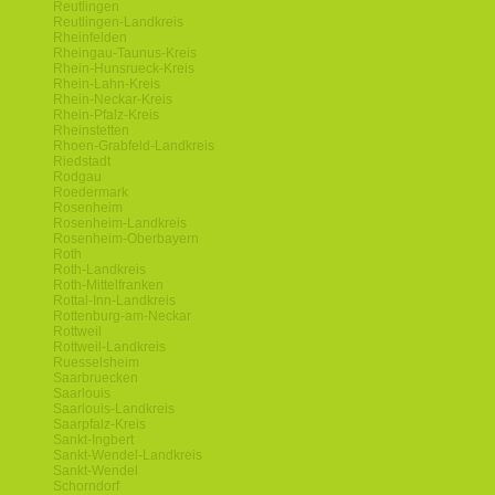
Reutlingen
Reutlingen-Landkreis
Rheinfelden
Rheingau-Taunus-Kreis
Rhein-Hunsrueck-Kreis
Rhein-Lahn-Kreis
Rhein-Neckar-Kreis
Rhein-Pfalz-Kreis
Rheinstetten
Rhoen-Grabfeld-Landkreis
Riedstadt
Rodgau
Roedermark
Rosenheim
Rosenheim-Landkreis
Rosenheim-Oberbayern
Roth
Roth-Landkreis
Roth-Mittelfranken
Rottal-Inn-Landkreis
Rottenburg-am-Neckar
Rottweil
Rottweil-Landkreis
Ruesselsheim
Saarbruecken
Saarlouis
Saarlouis-Landkreis
Saarpfalz-Kreis
Sankt-Ingbert
Sankt-Wendel-Landkreis
Sankt-Wendel
Schorndorf