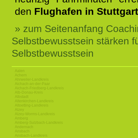
den
Flughafen in Stuttgart
» zum Seitenanfang Coachi
Selbstbewusstsein stärken f
Selbstbewusstsein
Aalen
Achern
Ahrweiler-Landkreis
Aichach-an-der-Paar
Aichach-Friedberg-Landkreis
Alb-Donau-Kreis
Albstadt
Altenkirchen-Landkreis
Altoetting-Landkreis
Alzey
Alzey-Worms-Landkreis
Amberg
Amberg-Sulzbach-Landkreis
Andernach
Ansbach
Ansbach-Landkreis