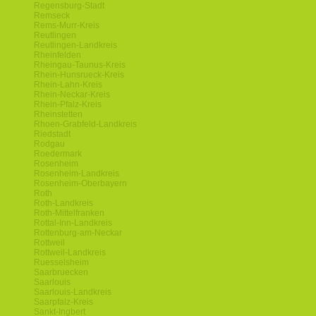
Regensburg-Stadt
Remseck
Rems-Murr-Kreis
Reutlingen
Reutlingen-Landkreis
Rheinfelden
Rheingau-Taunus-Kreis
Rhein-Hunsrueck-Kreis
Rhein-Lahn-Kreis
Rhein-Neckar-Kreis
Rhein-Pfalz-Kreis
Rheinstetten
Rhoen-Grabfeld-Landkreis
Riedstadt
Rodgau
Roedermark
Rosenheim
Rosenheim-Landkreis
Rosenheim-Oberbayern
Roth
Roth-Landkreis
Roth-Mittelfranken
Rottal-Inn-Landkreis
Rottenburg-am-Neckar
Rottweil
Rottweil-Landkreis
Ruesselsheim
Saarbruecken
Saarlouis
Saarlouis-Landkreis
Saarpfalz-Kreis
Sankt-Ingbert