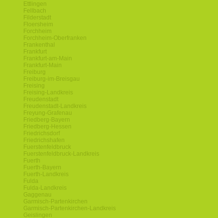
Ettlingen
Fellbach
Filderstadt
Floersheim
Forchheim
Forchheim-Oberfranken
Frankenthal
Frankfurt
Frankfurt-am-Main
Frankfurt-Main
Freiburg
Freiburg-im-Breisgau
Freising
Freising-Landkreis
Freudenstadt
Freudenstadt-Landkreis
Freyung-Grafenau
Friedberg-Bayern
Friedberg-Hessen
Friedrichsdorf
Friedrichshafen
Fuerstenfeldbruck
Fuerstenfeldbruck-Landkreis
Fuerth
Fuerth-Bayern
Fuerth-Landkreis
Fulda
Fulda-Landkreis
Gaggenau
Garmisch-Partenkirchen
Garmisch-Partenkirchen-Landkreis
Geislingen