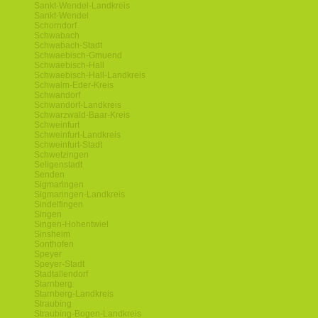
Sankt-Wendel-Landkreis
Sankt-Wendel
Schorndorf
Schwabach
Schwabach-Stadt
Schwaebisch-Gmuend
Schwaebisch-Hall
Schwaebisch-Hall-Landkreis
Schwalm-Eder-Kreis
Schwandorf
Schwandorf-Landkreis
Schwarzwald-Baar-Kreis
Schweinfurt
Schweinfurt-Landkreis
Schweinfurt-Stadt
Schwetzingen
Seligenstadt
Senden
Sigmaringen
Sigmaringen-Landkreis
Sindelfingen
Singen
Singen-Hohentwiel
Sinsheim
Sonthofen
Speyer
Speyer-Stadt
Stadtallendorf
Starnberg
Starnberg-Landkreis
Straubing
Straubing-Bogen-Landkreis