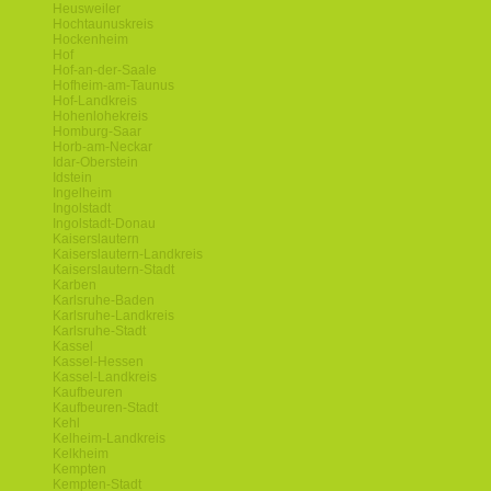
Heusweiler
Hochtaunuskreis
Hockenheim
Hof
Hof-an-der-Saale
Hofheim-am-Taunus
Hof-Landkreis
Hohenlohekreis
Homburg-Saar
Horb-am-Neckar
Idar-Oberstein
Idstein
Ingelheim
Ingolstadt
Ingolstadt-Donau
Kaiserslautern
Kaiserslautern-Landkreis
Kaiserslautern-Stadt
Karben
Karlsruhe-Baden
Karlsruhe-Landkreis
Karlsruhe-Stadt
Kassel
Kassel-Hessen
Kassel-Landkreis
Kaufbeuren
Kaufbeuren-Stadt
Kehl
Kelheim-Landkreis
Kelkheim
Kempten
Kempten-Stadt