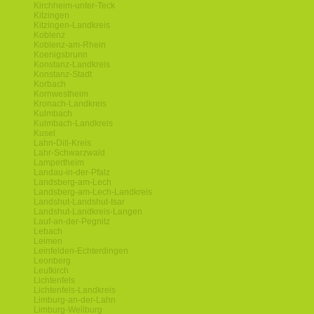
Kirchheim-unter-Teck
Kitzingen
Kitzingen-Landkreis
Koblenz
Koblenz-am-Rhein
Koenigsbrunn
Konstanz-Landkreis
Konstanz-Stadt
Korbach
Kornwestheim
Kronach-Landkreis
Kulmbach
Kulmbach-Landkreis
Kusel
Lahn-Dill-Kreis
Lahr-Schwarzwald
Lampertheim
Landau-in-der-Pfalz
Landsberg-am-Lech
Landsberg-am-Lech-Landkreis
Landshut-Landshut-Isar
Landshut-Landkreis-Langen
Lauf-an-der-Pegnitz
Lebach
Leimen
Leinfelden-Echterdingen
Leonberg
Leutkirch
Lichtenfels
Lichtenfels-Landkreis
Limburg-an-der-Lahn
Limburg-Weilburg