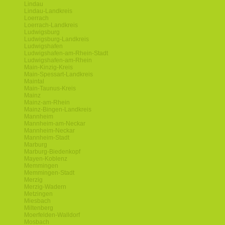
Lindau
Lindau-Landkreis
Loerrach
Loerrach-Landkreis
Ludwigsburg
Ludwigsburg-Landkreis
Ludwigshafen
Ludwigshafen-am-Rhein-Stadt
Ludwigshafen-am-Rhein
Main-Kinzig-Kreis
Main-Spessart-Landkreis
Maintal
Main-Taunus-Kreis
Mainz
Mainz-am-Rhein
Mainz-Bingen-Landkreis
Mannheim
Mannheim-am-Neckar
Mannheim-Neckar
Mannheim-Stadt
Marburg
Marburg-Biedenkopf
Mayen-Koblenz
Memmingen
Memmingen-Stadt
Merzig
Merzig-Wadern
Metzingen
Miesbach
Miltenberg
Moerfelden-Walldorf
Mosbach