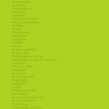
Obertshausen
Oberursel
Odenwaldkreis
Oehringen
Offenbach
Offenbach-am-Main
Offenbach-Landkreis
Offenburg
Olching
Ortenaukreis
Ostalbkreis
Ostallgaeu
Ostfildern
Passau
Passau-Landkreis
Passau-Stadt
Pfaffenhofen-an-der-Ilm
Pfaffenhofen-an-der-Ilm-Landkreis
Pforzheim
Pforzheim-Stadt
Pfungstadt
Pirmasens
Pirmasens-Stadt
Puettlingen
Radolfzell
Rastatt
Rastatt-Landkreis
Ravensburg
Ravensburg-Landkreis
Regen-Landkreis
Regensburg
Regensburg-Landkreis