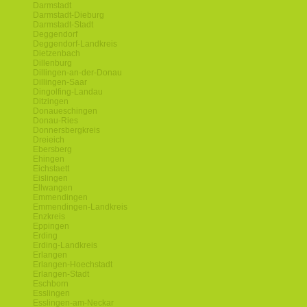
Darmstadt
Darmstadt-Dieburg
Darmstadt-Stadt
Deggendorf
Deggendorf-Landkreis
Dietzenbach
Dillenburg
Dillingen-an-der-Donau
Dillingen-Saar
Dingolfing-Landau
Ditzingen
Donaueschingen
Donau-Ries
Donnersbergkreis
Dreieich
Ebersberg
Ehingen
Eichstaett
Eislingen
Ellwangen
Emmendingen
Emmendingen-Landkreis
Enzkreis
Eppingen
Erding
Erding-Landkreis
Erlangen
Erlangen-Hoechstadt
Erlangen-Stadt
Eschborn
Esslingen
Esslingen-am-Neckar