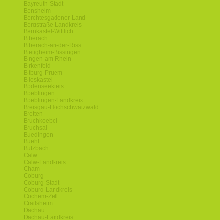
Bayreuth-Stadt
Bensheim
Berchtesgadener-Land
Bergstraße-Landkreis
Bernkastel-Wittlich
Biberach
Biberach-an-der-Riss
Bietigheim-Bissingen
Bingen-am-Rhein
Birkenfeld
Bitburg-Pruem
Blieskastel
Bodenseekreis
Boeblingen
Boeblingen-Landkreis
Breisgau-Hochschwarzwald
Bretten
Bruchkoebel
Bruchsal
Buedingen
Buehl
Butzbach
Calw
Calw-Landkreis
Cham
Coburg
Coburg-Stadt
Coburg-Landkreis
Cochem-Zell
Crailsheim
Dachau
Dachau-Landkreis