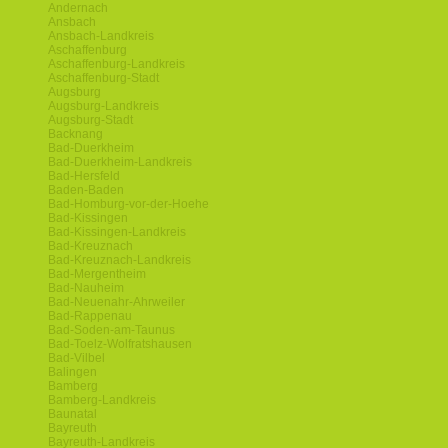
Andernach
Ansbach
Ansbach-Landkreis
Aschaffenburg
Aschaffenburg-Landkreis
Aschaffenburg-Stadt
Augsburg
Augsburg-Landkreis
Augsburg-Stadt
Backnang
Bad-Duerkheim
Bad-Duerkheim-Landkreis
Bad-Hersfeld
Baden-Baden
Bad-Homburg-vor-der-Hoehe
Bad-Kissingen
Bad-Kissingen-Landkreis
Bad-Kreuznach
Bad-Kreuznach-Landkreis
Bad-Mergentheim
Bad-Nauheim
Bad-Neuenahr-Ahrweiler
Bad-Rappenau
Bad-Soden-am-Taunus
Bad-Toelz-Wolfratshausen
Bad-Vilbel
Balingen
Bamberg
Bamberg-Landkreis
Baunatal
Bayreuth
Bayreuth-Landkreis