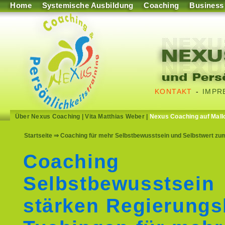
Home
Systemische Ausbildung
Coaching
Business
KONTAKT
-
IMPR
Über Nexus Coaching
|
Vita Matthias Weber
|
Nexus Coaching auf Mall
Startseite
⇒ Coaching für mehr Selbstbewusstsein und Selbstwert zum
Coaching
Selbstbewusstsein
stärken Regierungs