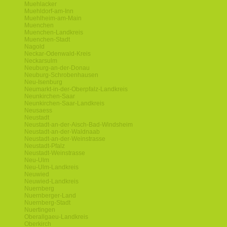
Muehlacker
Muehldorf-am-Inn
Muehlheim-am-Main
Muenchen
Muenchen-Landkreis
Muenchen-Stadt
Nagold
Neckar-Odenwald-Kreis
Neckarsulm
Neuburg-an-der-Donau
Neuburg-Schrobenhausen
Neu-Isenburg
Neumarkt-in-der-Oberpfalz-Landkreis
Neunkirchen-Saar
Neunkirchen-Saar-Landkreis
Neusaess
Neustadt
Neustadt-an-der-Aisch-Bad-Windsheim
Neustadt-an-der-Waldnaab
Neustadt-an-der-Weinstrasse
Neustadt-Pfalz
Neustadt-Weinstrasse
Neu-Ulm
Neu-Ulm-Landkreis
Neuwied
Neuwied-Landkreis
Nuernberg
Nuernberger-Land
Nuernberg-Stadt
Nuertingen
Oberallgaeu-Landkreis
Oberkirch