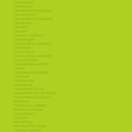
Gelnhausen
Geretsried
Germering-Oberbayern
Germersheim
Germersheim-Landkreis
Gersthofen
Giengen
Giessen
Giessen-Landkreis
Goeppingen
Goeppingen-Landkreis
Griesheim
Gross-Gerau
Gross-Gerau-Landkreis
Gross-Umstadt
Guenzburg-Landkreis
Hanau
Hassberge-Landkreis
Hassloch
Hattersheim
Heidelberg
Heidelberg-Neckar
Heidenheim-an-der-Brenz
Heidenheim-Landkreis
Heilbronn
Heilbronn-Landkreis
Heilbronn-Neckar
Heppenheim
Herborn
Herrenberg
Hersfeld-Rotenburg
Herzogenaurach