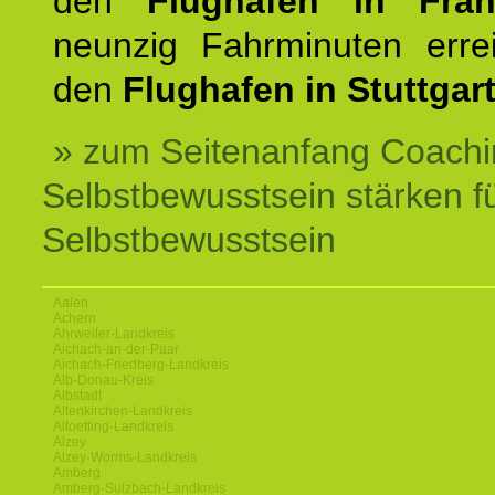
den
Flughafen in Fra
neunzig Fahrminuten erre
den
Flughafen in Stuttgart
» zum Seitenanfang Coachi
Selbstbewusstsein stärken f
Selbstbewusstsein
Aalen
Achern
Ahrweiler-Landkreis
Aichach-an-der-Paar
Aichach-Friedberg-Landkreis
Alb-Donau-Kreis
Albstadt
Altenkirchen-Landkreis
Altoetting-Landkreis
Alzey
Alzey-Worms-Landkreis
Amberg
Amberg-Sulzbach-Landkreis